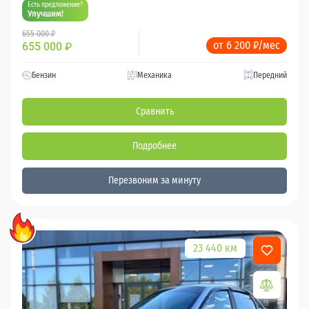
Есть предложение?
Улучшим!
655 000 ₽
от 6 200 ₽/мес
655 000
₽
Бензин
Механика
Передний
Сравнить
Подробнее
Перезвоним за минуту
23 440 км