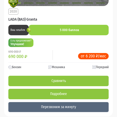
2020
LADA (ВАЗ) Granta
5 000 баллов
Ваш кешбек
Есть предложение?
Улучшим!
690 000 ₽
от 6 200 ₽/мес
690 000
₽
Бензин
Механика
Передний
Сравнить
Подробнее
Перезвоним за минуту