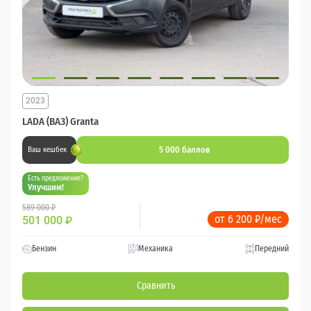
2023
LADA (ВАЗ) Granta
5 000 баллов
Ваш кешбек
Есть предложение?
Улучшим!
589 000 ₽
от 6 200 ₽/мес
501 000
₽
Бензин
Механика
Передний
Сравнить