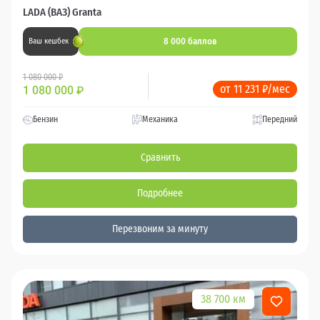
LADA (ВАЗ) Granta
8 000 баллов
Ваш кешбек
1 080 000 ₽
от 11 231 ₽/мес
1 080 000
₽
Бензин
Механика
Передний
Сравнить
Подробнее
Перезвоним за минуту
38 700 км