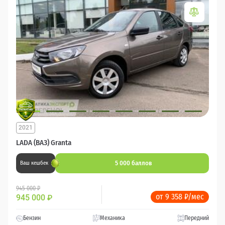
2021
LADA (ВАЗ) Granta
5 000 баллов
Ваш кешбек
945 000 ₽
от 9 358 ₽/мес
945 000
₽
Бензин
Механика
Передний