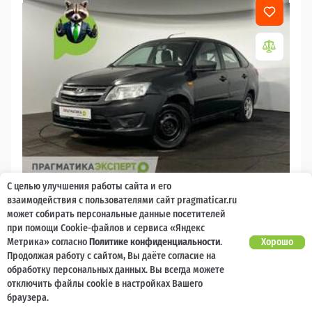
С целью улучшения работы сайта и его
взаимодействия с пользователями сайт pragmaticar.ru
2016
может собирать персональные данные посетителей
LADA (ВАЗ) Granta
при помощи Cookie-файлов и сервиса «Яндекс
Метрика» согласно
Политике конфиденциальности
.
Хорошо
Продолжая работу с сайтом, Вы даёте согласие на
2 000 баллов
Ваш кешбек
обработку персональных данных. Вы всегда можете
отключить файлы cookie в настройках Вашего
239 900 ₽
браузера.
от 6 200 ₽/мес
227 900
₽