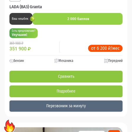
LADA (ВАЗ) Granta
2 000 баллов
Ваш кешбек
Есть предложение?
Улучшим!
369 900 ₽
от 6 200 ₽/мес
351 900
₽
Бензин
Механика
Передний
Сравнить
Подробнее
Перезвоним за минуту