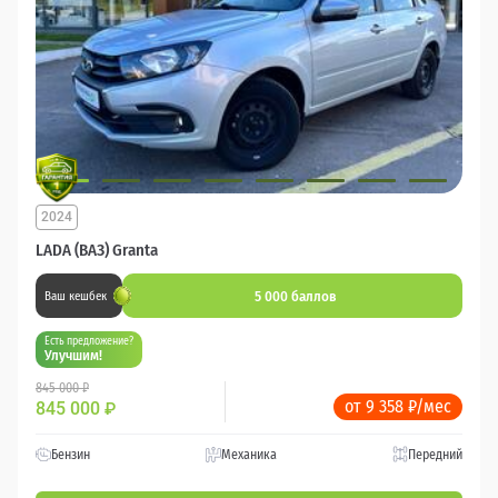
2024
LADA (ВАЗ) Granta
5 000 баллов
Ваш кешбек
Есть предложение?
Улучшим!
845 000 ₽
от 9 358 ₽/мес
845 000
₽
Бензин
Механика
Передний