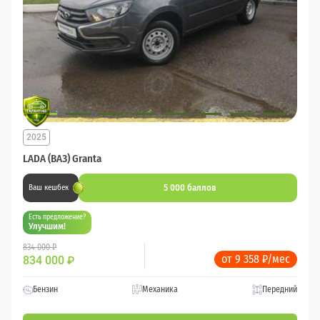
2025
LADA (ВАЗ) Granta
5 000 баллов
Ваш кешбек
Есть предложение?
Улучшим!
834 000 ₽
от 9 358 ₽/мес
834 000
₽
Бензин
Механика
Передний