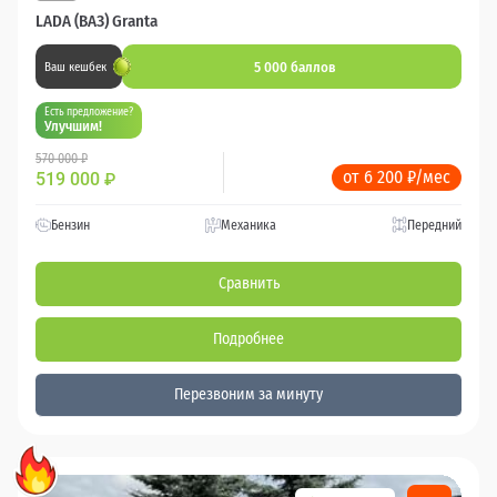
LADA (ВАЗ) Granta
5 000 баллов
Ваш кешбек
Есть предложение?
Улучшим!
570 000 ₽
от 6 200 ₽/мес
519 000
₽
Бензин
Механика
Передний
Сравнить
Подробнее
Перезвоним за минуту