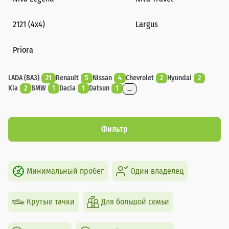
2121 (4x4)
Largus
Priora
LADA (ВАЗ)
21
Renault
5
Nissan
4
Chevrolet
2
Hyundai
2
Kia
2
BMW
1
Dacia
1
Datsun
1
...
Фильтр
Минимальный пробег
Один владелец
Крутые тачки
Для большой семьи