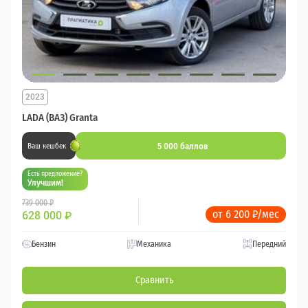
2023
LADA (ВАЗ) Granta
5 000 баллов
Ваш кешбек
Есть предложение?
Улучшим!
739 000 ₽
от 6 200 ₽/мес
628 000
₽
Бензин
Механика
Передний
Сравнить