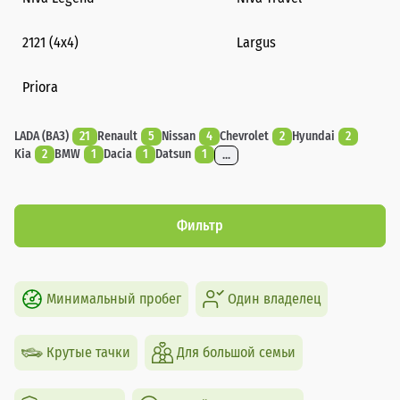
2121 (4x4)
Largus
Priora
LADA (ВАЗ)
21
Renault
5
Nissan
4
Chevrolet
2
Hyundai
2
Kia
2
BMW
1
Dacia
1
Datsun
1
...
Фильтр
Минимальный пробег
Один владелец
Крутые тачки
Для большой семьи