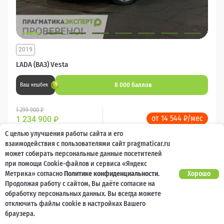
2019
LADA (ВАЗ) Vesta
8 000 баллов
Ваш кешбек
1 299 900 ₽
от 14 544 ₽/мес
1 234 900
₽
С целью улучшения работы сайта и его
Бензин
Механика
Передний
взаимодействия с пользователями сайт pragmaticar.ru
может собирать персональные данные посетителей
при помощи Cookie-файлов и сервиса «Яндекс
Сравнить
Метрика» согласно
Политике конфиденциальности
.
Хорошо
Продолжая работу с сайтом, Вы даёте согласие на
Подробнее
обработку персональных данных. Вы всегда можете
отключить файлы cookie в настройках Вашего
браузера.
Перезвоним за минуту