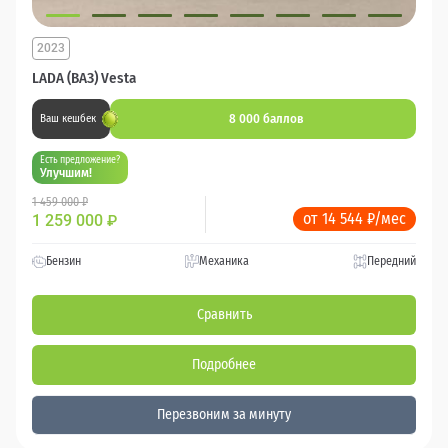
2023
LADA (ВАЗ) Vesta
8 000 баллов
Ваш кешбек
Есть предложение?
Улучшим!
1 459 000 ₽
от 14 544 ₽/мес
1 259 000
₽
Бензин
Механика
Передний
Сравнить
Подробнее
Перезвоним за минуту