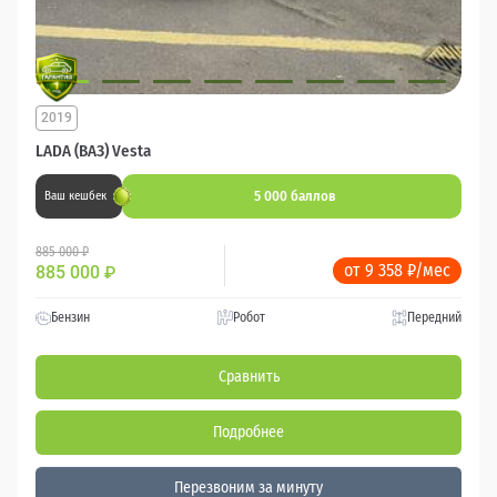
2019
LADA (ВАЗ) Vesta
5 000 баллов
Ваш кешбек
885 000 ₽
от 9 358 ₽/мес
885 000
₽
Бензин
Робот
Передний
Сравнить
Подробнее
Перезвоним за минуту