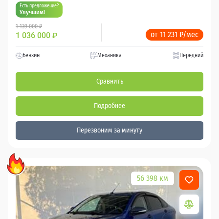
Есть предложение?
Улучшим!
1 139 000 ₽
от 11 231 ₽/мес
1 036 000
₽
Бензин
Механика
Передний
Сравнить
Подробнее
Перезвоним за минуту
56 398 км