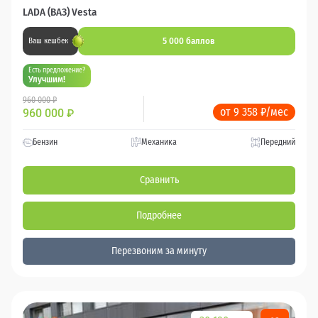
LADA (ВАЗ) Vesta
5 000 баллов
Ваш кешбек
Есть предложение?
Улучшим!
960 000 ₽
от 9 358 ₽/мес
960 000
₽
Бензин
Механика
Передний
Сравнить
Подробнее
Перезвоним за минуту