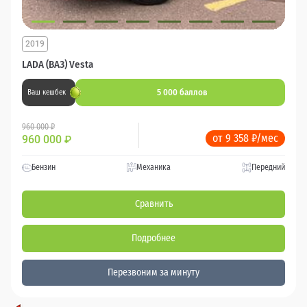
2019
LADA (ВАЗ) Vesta
5 000 баллов
Ваш кешбек
960 000 ₽
от 9 358 ₽/мес
960 000
₽
Бензин
Механика
Передний
Сравнить
Подробнее
Перезвоним за минуту