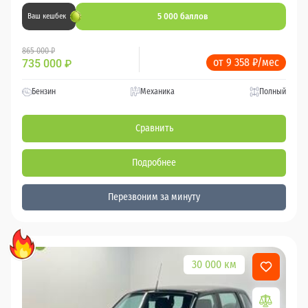
5 000 баллов
Ваш кешбек
865 000 ₽
от 9 358 ₽/мес
735 000
₽
Бензин
Механика
Полный
Сравнить
Подробнее
Перезвоним за минуту
30 000 км