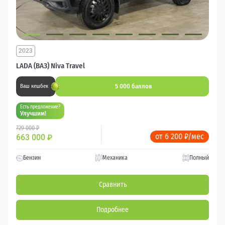
2023
LADA (ВАЗ) Niva Travel
5 000 баллов
Ваш кешбек
Есть предложение?
Улучшим!
729 000 ₽
от 6 200 ₽/мес
663 000
₽
Бензин
Механика
Полный
Сравнить
Подробнее