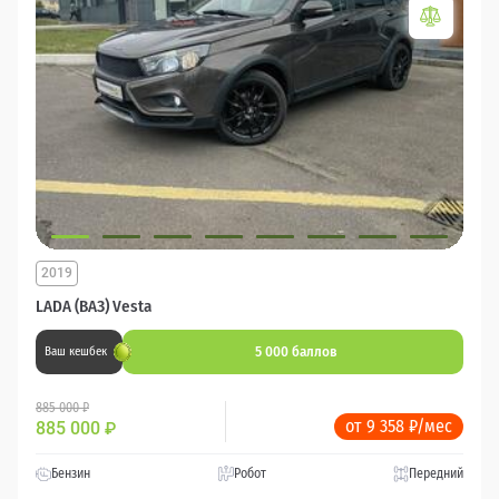
2019
LADA (ВАЗ) Vesta
5 000 баллов
Ваш кешбек
885 000 ₽
от 9 358 ₽/мес
885 000
₽
Бензин
Робот
Передний