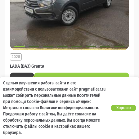
2025
LADA (ВАЗ) Granta
5 000 баллов
Ваш кешбек
С целью улучшения работы сайта и его
взаимодействия с пользователями сайт pragmaticar.ru
Есть предложение?
может собирать персональные данные посетителей
Улучшим!
при помощи Cookie-файлов и сервиса «Яндекс
834 000 ₽
Метрика» согласно
Политике конфиденциальности
.
Хорошо
от 9 358 ₽/мес
834 000
₽
Продолжая работу с сайтом, Вы даёте согласие на
обработку персональных данных. Вы всегда можете
Бензин
Механика
Передний
отключить файлы cookie в настройках Вашего
браузера.