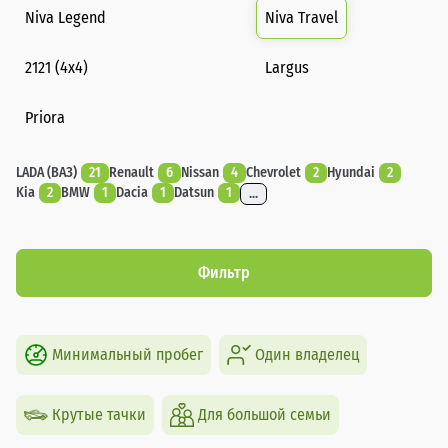
Niva Legend
Niva Travel
2121 (4x4)
Largus
Priora
LADA (ВАЗ)
21
Renault
6
Nissan
4
Chevrolet
2
Hyundai
2
Kia
2
BMW
1
Dacia
1
Datsun
1
...
Фильтр
Минимальный пробег
Один владелец
Крутые тачки
Для большой семьи