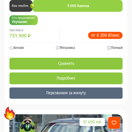
5 000 баллов
Ваш кешбек
Есть предложение?
Улучшим!
769 900 ₽
от 6 200 ₽/мес
731 900
₽
Бензин
Механика
Полный
Сравнить
Подробнее
Перезвоним за минуту
51 400 км