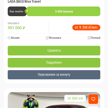
LADA (ВАЗ) Niva Travel
5 000 баллов
Ваш кешбек
990 000 ₽
от 9 358 ₽/мес
901 000
₽
Бензин
Механика
Полный
Сравнить
Подробнее
Перезвоним за минуту
30 000 км