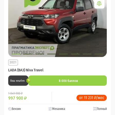
2021
LADA (ВАЗ) Niva Travel
8 000 баллов
Ваш кешбек
1 049 900 ₽
от 11 231 ₽/мес
997 900
₽
Бензин
Механика
Полный