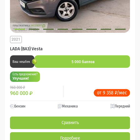
2021
LADA (ВАЗ) Vesta
5 000 баллов
Ваш кешбек
Есть предложение?
Улучшим!
960 000 ₽
от 9 358 ₽/мес
960 000
₽
Бензин
Механика
Передний
Сравнить
Подробнее