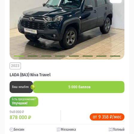
2023
LADA (ВАЗ) Niva Travel
5 000 баллов
Ваш кешбек
Есть предложение?
Улучшим!
948 000 ₽
от 9 358 ₽/мес
878 000
₽
Бензин
Механика
Полный