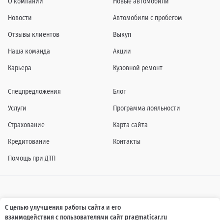
О компании
Новые автомобили
Новости
Автомобили с пробегом
Отзывы клиентов
Выкуп
Наша команда
Акции
Карьера
Кузовной ремонт
Спецпредложения
Блог
Услуги
Программа лояльности
Страхование
Карта сайта
Кредитование
Контакты
Помощь при ДТП
Информация о технических характеристиках, составе комплектаций, цветовой
С целью улучшения работы сайта и его
гамме и стоимости автомобилей, а также действующих акциях, сроках и условиях
взаимодействия с пользователями сайт pragmaticar.ru
их проведения, указанных на сайте www.pragmaticar.ru, носит информационный