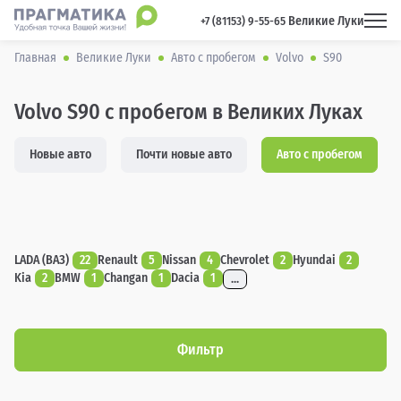
Великие Луки
 +7 (81153) 9-55-65 
Главная
Великие Луки
Авто с пробегом
Volvo
S90
Volvo S90 с пробегом в Великих Луках
Новые авто
Почти новые авто
Авто с пробегом
LADA (ВАЗ)
22
Renault
5
Nissan
4
Chevrolet
2
Hyundai
2
Kia
2
BMW
1
Changan
1
Dacia
1
...
Фильтр