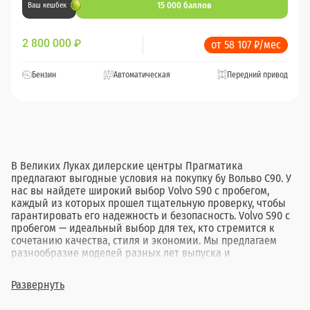
15 000 баллов
Ваш кешбек
2 800 000
₽
от 58 107 ₽/мес
Бензин
Автоматическая
Передний привод
В Великих Луках дилерские центры Прагматика
предлагают выгодные условия на покупку бу Вольво С90. У
нас вы найдете широкий выбор Volvo S90 с пробегом,
каждый из которых прошел тщательную проверку, чтобы
гарантировать его надежность и безопасность. Volvo S90 с
пробегом — идеальный выбор для тех, кто стремится к
сочетанию качества, стиля и экономии. Мы предлагаем
разнообразие моделей разных лет выпуска и
комплектаций, позволяя подобрать идеальный автомобиль
под любые потребности. Покупая бу Вольво С90 в Великих
Развернуть
Луках через Прагматика, вы получаете надежный
автомобиль по привлекательной цене, подкрепленный