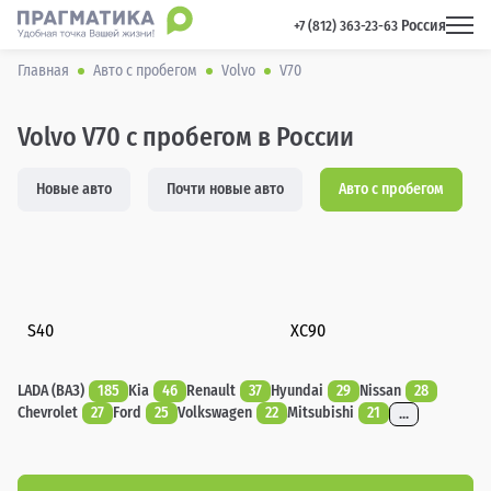
Россия
 +7 (812) 363-23-63 
Главная
Авто с пробегом
Volvo
V70
Volvo V70 с пробегом в России
Новые авто
Почти новые авто
Авто с пробегом
S40
XC90
LADA (ВАЗ)
185
Kia
46
Renault
37
Hyundai
29
Nissan
28
Chevrolet
27
Ford
25
Volkswagen
22
Mitsubishi
21
...