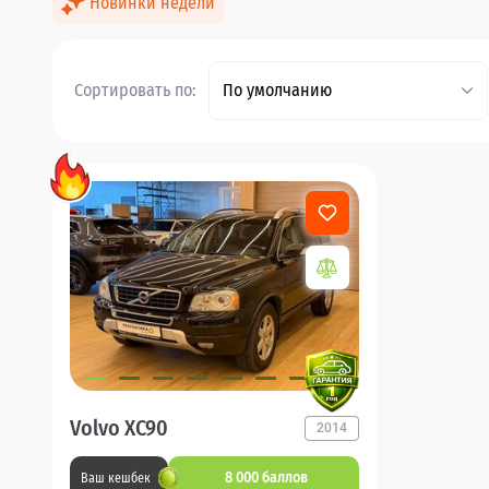
Новинки недели
Сортировать по:
По умолчанию
Volvo XC90
2014
8 000 баллов
Ваш кешбек