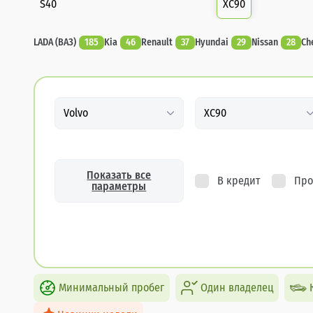
S40
XC90
LADA (ВАЗ)
185
Kia
46
Renault
37
Hyundai
29
Nissan
28
Ch
Volvo
XC90
Показать все
В кредит
Про
параметры
Минимальный пробег
Один владелец