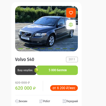
Volvo S40
2011
5 000 баллов
Ваш кешбек
620 000 ₽
620 000
от 6 200 ₽/мес
₽
Бензин
Робот
Передний