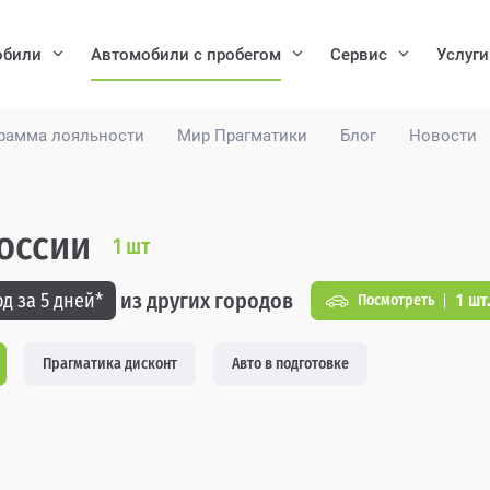
обили
Автомобили с пробегом
Сервис
Услуги
рамма лояльности
Мир Прагматики
Блог
Новости
России
1
шт
из других городов
д за 5 дней*
1 шт
Посмотреть
Прагматика дисконт
Авто в подготовке