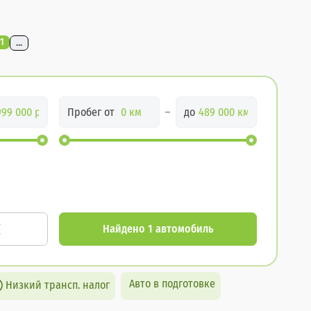
1
...
Пробег от
до
Найдено 1 автомобиль
Авто в подготовке
Низкий трансп. налог