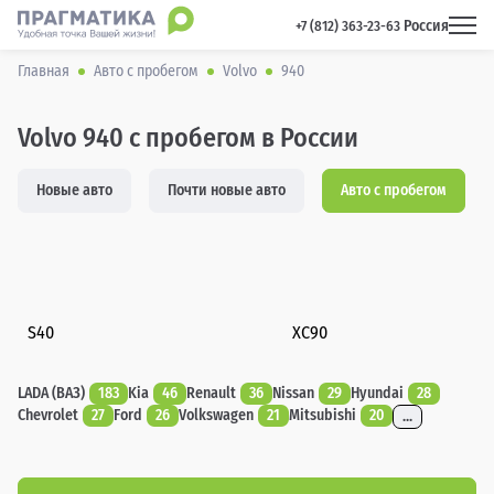
Россия
 +7 (812) 363-23-63 
Главная
Авто с пробегом
Volvo
940
Volvo 940 с пробегом в России
Новые авто
Почти новые авто
Авто с пробегом
S40
XC90
LADA (ВАЗ)
183
Kia
46
Renault
36
Nissan
29
Hyundai
28
Chevrolet
27
Ford
26
Volkswagen
21
Mitsubishi
20
...