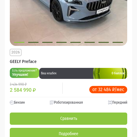
2026
GEELY Preface
Есть предложение?
0 баллов
Ваш кешбек
Улучшим!
3 434 990 ₽
от 32 484 ₽/мес
2 584 990
₽
Бензин
Роботизированная
Передний
Сравнить
Подробнее