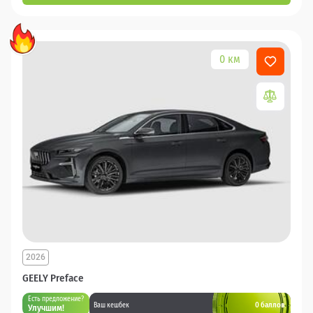
0 км
2026
GEELY Preface
Есть предложение?
0 баллов
Ваш кешбек
Улучшим!