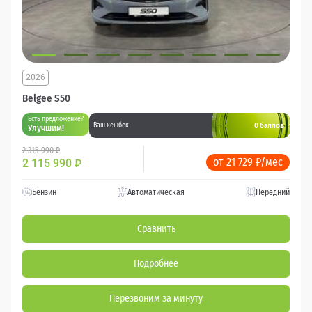
2026
Belgee S50
Есть предложение?
0 баллов
Ваш кешбек
Улучшим!
2 315 990 ₽
от 21 729 ₽/мес
2 115 990
₽
Бензин
Автоматическая
Передний
Сравнить
Подробнее
Перезвоним за минуту