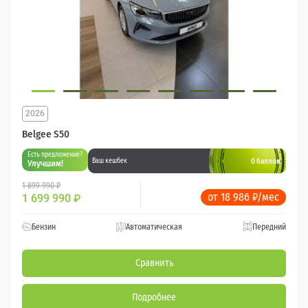
2026
Belgee S50
Есть предложение?
0 баллов
Ваш кешбек
Улучшим!
1 899 990 ₽
от 18 986 ₽/мес
1 699 990
₽
Бензин
Автоматическая
Передний
Сравнить
Подробнее