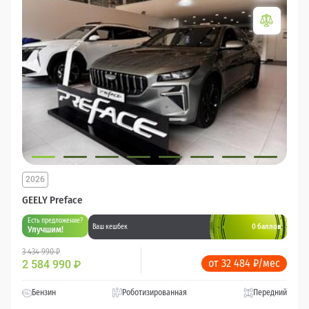
2026
GEELY Preface
Есть предложение?
0 баллов
Ваш кешбек
Улучшим!
3 434 990 ₽
от 32 484 ₽/мес
2 584 990
₽
Бензин
Роботизированная
Передний