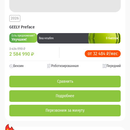
2026
GEELY Preface
Есть предложение?
0 баллов
Ваш кешбек
Улучшим!
3 434 990 ₽
от 32 484 ₽/мес
2 584 990
₽
Бензин
Роботизированная
Передний
Сравнить
Подробнее
Перезвоним за минуту