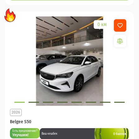
0 км
2026
Belgee S50
Есть предложение?
0 баллов
Ваш кешбек
Улучшим!