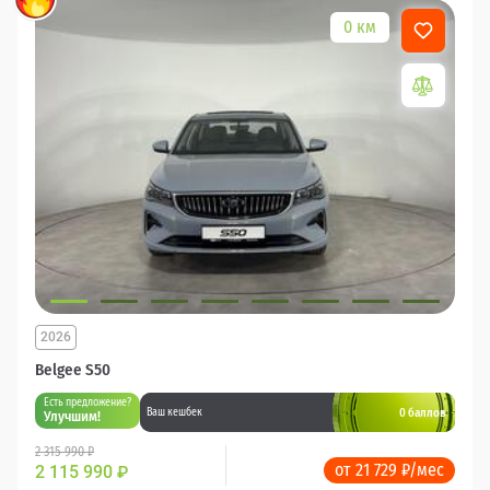
0 км
2026
Belgee S50
Есть предложение?
0 баллов
Ваш кешбек
Улучшим!
2 315 990 ₽
от 21 729 ₽/мес
2 115 990
₽