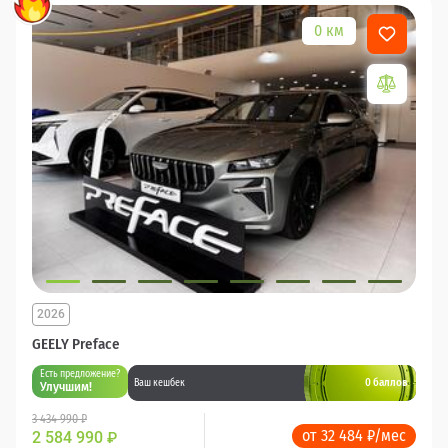
0 км
2026
GEELY Preface
Есть предложение?
0 баллов
Ваш кешбек
Улучшим!
3 434 990 ₽
от 32 484 ₽/мес
2 584 990
₽