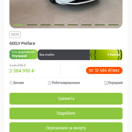
2026
GEELY Preface
Есть предложение?
0 баллов
Ваш кешбек
Улучшим!
3 434 990 ₽
от 32 484 ₽/мес
2 584 990
₽
Бензин
Роботизированная
Передний
Сравнить
Подробнее
Перезвоним за минуту