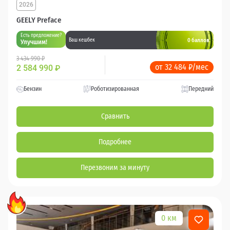
2026
GEELY Preface
Есть предложение?
0 баллов
Ваш кешбек
Улучшим!
3 434 990 ₽
от 32 484 ₽/мес
2 584 990
₽
Бензин
Роботизированная
Передний
Сравнить
Подробнее
Перезвоним за минуту
0 км