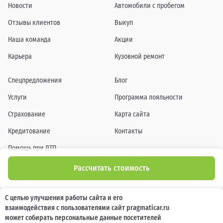
Новости
Автомобили с пробегом
Отзывы клиентов
Выкуп
Наша команда
Акции
Карьера
Кузовной ремонт
Спецпредложения
Блог
Услуги
Программа лояльности
Страхование
Карта сайта
Кредитование
Контакты
Помощь при ДТП
Рассчитать стоимость
Информация о технических характеристиках, составе комплектаций, цветовой
С целью улучшения работы сайта и его
гамме и стоимости автомобилей, а также действующих акциях, сроках и условиях
взаимодействия с пользователями сайт pragmaticar.ru
их проведения, указанных на сайте www.pragmaticar.ru, носит информационный
характер и ни при каких условиях не является публичной офертой,
может собирать персональные данные посетителей
определяемой положениями пунктом 2 статьи 437 Гражданского кодекса