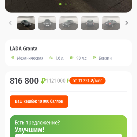
LADA Granta
Механическая
1.6 л.
90 л.с
Бензин
816 800
₽
1 121 000
₽
от 11 231 ₽/мес
Ваш кешбэк 10 000 баллов
Есть предложение?
Улучшим!