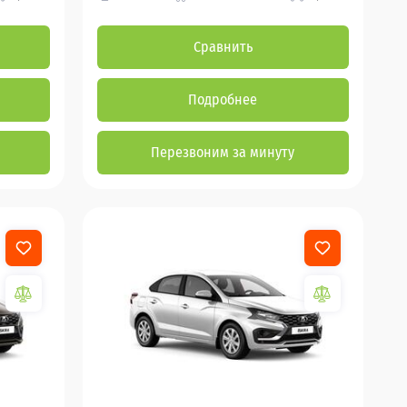
Сравнить
Подробнее
Перезвоним за минуту