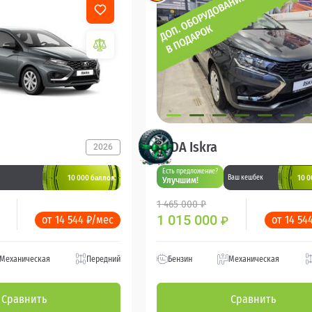
LADA Iskra
2026
Есть предложение?
10 000 баллов
10 0
Ваш кешбек
Улучшим!
1 465 000 ₽
1 015 000
от 14 544 ₽/мес
от 14 54
₽
Механическая
Передний
Бензин
Механическая
Сравнить
Сравнить