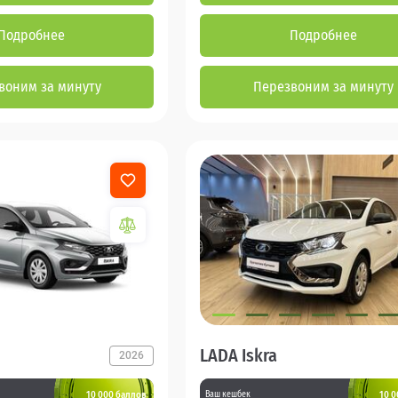
Подробнее
Подробнее
воним за минуту
Перезвоним за минуту
LADA Iskra
2026
10 000 баллов
10 0
Ваш кешбек