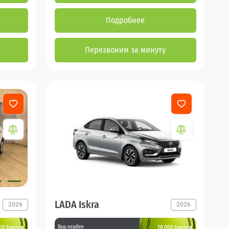
Подробнее
Перезвоним за минуту
LADA Iskra
2026
2026
00 баллов
10 000 баллов
Ваш кешбек