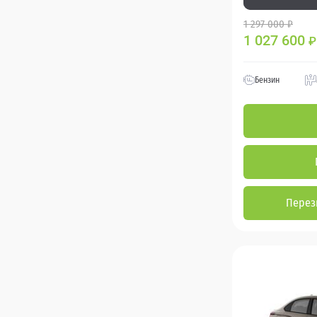
1 297 000 ₽
1 027 600
₽
Бензин
Перез