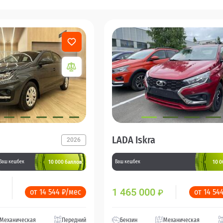
LADA Iskra
2026
10 000 баллов
10 0
Ваш кешбек
Ваш кешбек
1 465 000
от 14 544 ₽/мес
от 14 54
₽
Механическая
Передний
Бензин
Механическая