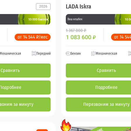
LADA Iskra
2026
10 000 баллов
10 0
Ваш кешбек
1 367 000 ₽
1 083 600
от 14 544 ₽/мес
от 14 54
₽
Механическая
Передний
Бензин
Механическая
Сравнить
Сравнить
Подробнее
Подробнее
воним за минуту
Перезвоним за минуту