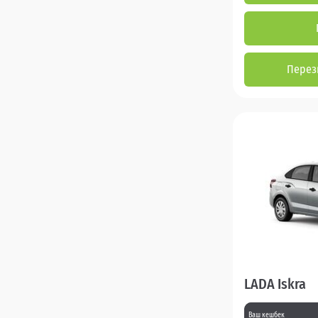
Перез
LADA Iskra
Ваш кешбек