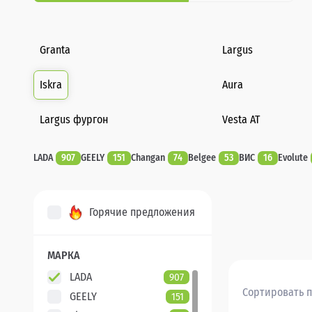
Granta
Largus
Iskra
Aura
Largus фургон
Vesta AT
LADA
907
GEELY
151
Changan
74
Belgee
53
ВИС
16
Evolute
Горячие предложения
МАРКА
LADA
907
Сортировать п
GEELY
151