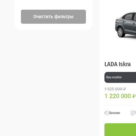
Очистить фильтры
LADA Iskra
Ваш кешбек
1 525 000 ₽
1 220 000
₽
Бензин