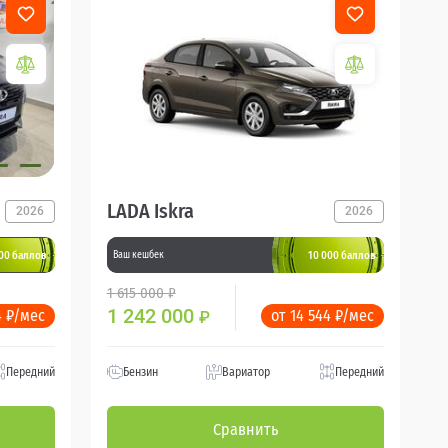
LADA Iskra
2026
2026
00 баллов
10 000 баллов
Ваш кешбек
1 615 000 ₽
1 242 000
4 ₽/мес
от 14 544 ₽/мес
₽
Передний
Бензин
Вариатор
Передний
Сравнить