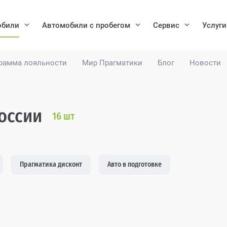
обили
Автомобили с пробегом
Сервис
Услуги
рамма лояльности
Мир Прагматики
Блог
Новости
России
16
шт
Прагматика дисконт
Авто в подготовке