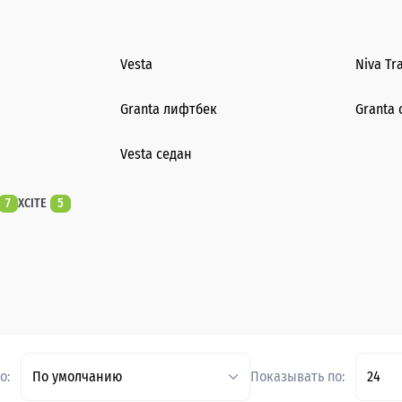
Vesta
Niva Tr
Granta лифтбек
Granta 
Vesta седан
7
XCITE
5
о:
По умолчанию
Показывать по:
24