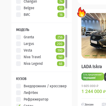
Changan
74
Belgee
53
ВИС
16
Evolute
7
XCITE
5
МОДЕЛЬ
Granta
256
Largus
200
Vesta
190
Niva Travel
141
Niva Legend
68
LADA Iskra
Iskra
47
Есть предложение?
Aura
5
Улучшим!
КУЗОВ
Внедорожник / кроссовер
1 605 000 ₽
1 244 000
₽
Лифтбек
Рефрижератор
Бензин
Седан