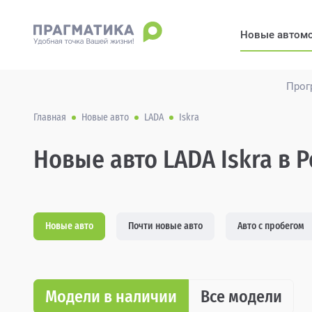
Новые автом
Прог
Главная
Новые авто
LADA
Iskra
Новые авто LADA Iskra в 
Новые авто
Почти новые авто
Авто с пробегом
Модели в наличии
Все модели