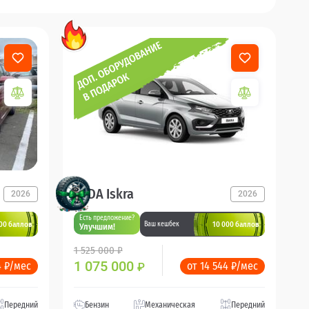
LADA Iskra
2026
2026
Есть предложение?
00 баллов
10 000 баллов
Ваш кешбек
Улучшим!
1 525 000 ₽
1 075 000
4 ₽/мес
от 14 544 ₽/мес
₽
Передний
Бензин
Механическая
Передний