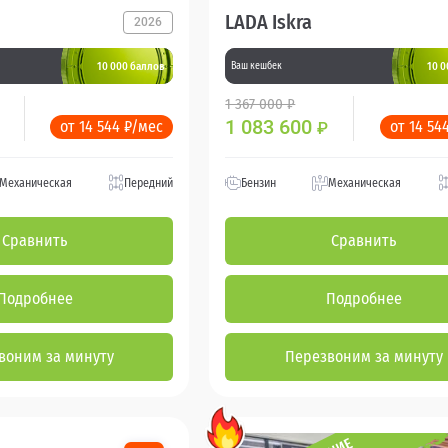
LADA Iskra
2026
10 000 баллов
10 0
Ваш кешбек
1 367 000 ₽
1 083 600
от 14 544 ₽/мес
от 14 54
₽
Механическая
Передний
Бензин
Механическая
Сравнить
Сравнить
Подробнее
Подробнее
воним за минуту
Перезвоним за минуту