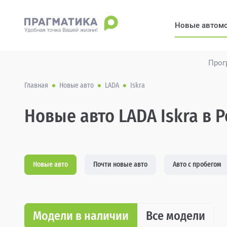
Новые автом
Прог
Главная
Новые авто
LADA
Iskra
Новые авто LADA Iskra в 
Новые авто
Почти новые авто
Авто с пробегом
Модели в наличии
Все модели