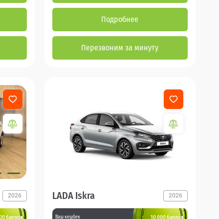
Подробнее
Перезвоним за минуту
LADA Iskra
2026
2026
00 баллов
10 000 баллов
Ваш кешбек