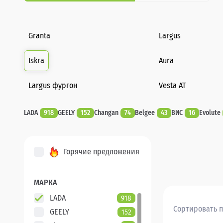
Granta
Largus
Iskra
Aura
Largus фургон
Vesta AT
LADA
918
GEELY
152
Changan
74
Belgee
43
ВИС
16
Evolute
Горячие предложения
МАРКА
LADA
918
Сортировать п
GEELY
152