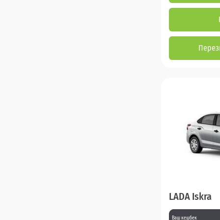
Перез
LADA Iskra
Ваш кешбек