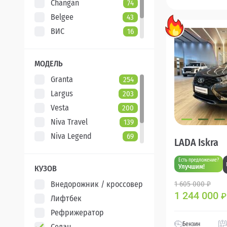
Changan
74
Belgee
43
ВИС
16
Evolute
7
XCITE
5
МОДЕЛЬ
Granta
254
Largus
203
Vesta
200
Niva Travel
139
Niva Legend
69
LADA Iskra
Iskra
48
Есть предложение?
Aura
5
Улучшим!
КУЗОВ
Внедорожник / кроссовер
1 605 000 ₽
1 244 000
₽
Лифтбек
Рефрижератор
Бензин
Седан