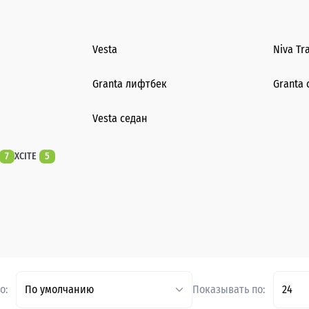
Vesta
Niva Tr
Granta лифтбек
Granta 
Vesta седан
7
XCITE
5
о:
По умолчанию
Показывать по:
24