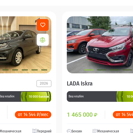
LADA Iskra
2026
10 000 баллов
10 0
Ваш кешбек
Ваш кешбек
1 465 000
от 14 544 ₽/мес
от 14 54
₽
Механическая
Передний
Бензин
Механическая