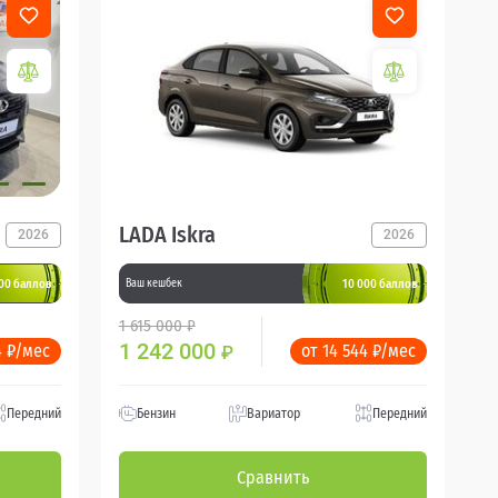
LADA Iskra
2026
2026
00 баллов
10 000 баллов
Ваш кешбек
1 615 000 ₽
1 242 000
4 ₽/мес
от 14 544 ₽/мес
₽
Передний
Бензин
Вариатор
Передний
Сравнить