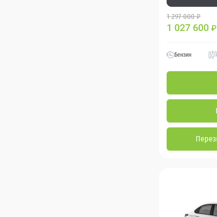
1 297 000 ₽
1 027 600
₽
Бензин
Перез