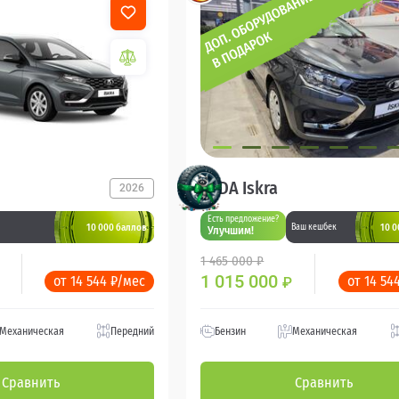
LADA Iskra
2026
Есть предложение?
10 000 баллов
10 0
Ваш кешбек
Улучшим!
1 465 000 ₽
1 015 000
от 14 544 ₽/мес
от 14 54
₽
Механическая
Передний
Бензин
Механическая
Сравнить
Сравнить