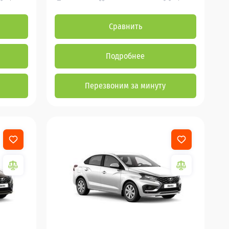
Сравнить
Подробнее
Перезвоним за минуту