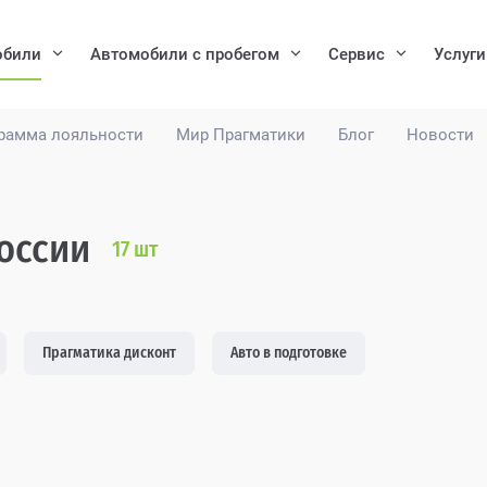
обили
Автомобили с пробегом
Сервис
Услуги
рамма лояльности
Мир Прагматики
Блог
Новости
России
17
шт
Прагматика дисконт
Авто в подготовке