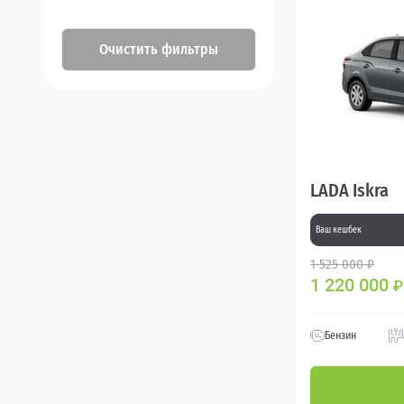
Очистить фильтры
LADA Iskra
Ваш кешбек
1 525 000 ₽
1 220 000
₽
Бензин