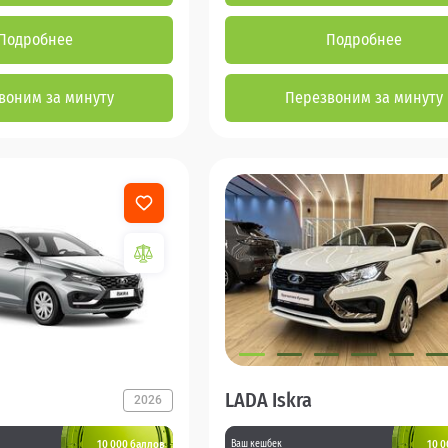
Подробнее
Подробнее
воним за минуту
Перезвоним за минуту
LADA Iskra
2026
10 000 баллов
10 0
Ваш кешбек