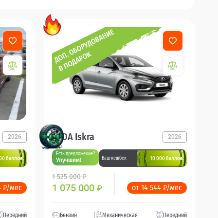
LADA Iskra
2026
2026
Есть предложение?
00 баллов
10 000 баллов
Ваш кешбек
Улучшим!
1 525 000 ₽
1 075 000
4 ₽/мес
от 14 544 ₽/мес
₽
Передний
Бензин
Механическая
Передний