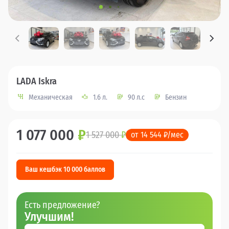
LADA Iskra
Механическая
1.6 л.
90 л.с
Бензин
1 077 000
₽
1 527 000
₽
от 14 544 ₽/мес
Ваш кешбэк 10 000 баллов
Есть предложение?
Улучшим!