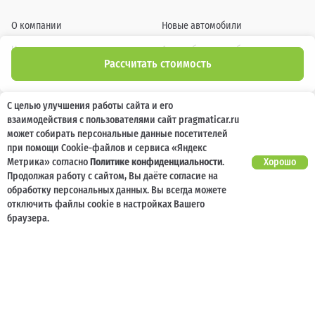
О компании
Новые автомобили
Новости
Автомобили с пробегом
Рассчитать стоимость
Отзывы клиентов
Выкуп
Наша команда
Акции
С целью улучшения работы сайта и его
взаимодействия с пользователями сайт pragmaticar.ru
Карьера
Кузовной ремонт
может собирать персональные данные посетителей
при помощи Cookie-файлов и сервиса «Яндекс
Спецпредложения
Блог
Метрика» согласно
Политике конфиденциальности
.
Хорошо
Продолжая работу с сайтом, Вы даёте согласие на
Услуги
Программа лояльности
обработку персональных данных. Вы всегда можете
Страхование
Карта сайта
отключить файлы cookie в настройках Вашего
браузера.
Кредитование
Контакты
Помощь при ДТП