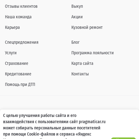
Отзывы клиентов
Выкуп
Наша команда
Акции
Карьера
Кузовной ремонт
Спецпредложения
Блог
Услуги
Программа лояльности
Страхование
Карта сайта
Кредитование
Контакты
Помощь при ДТП
Информация о технических характеристиках, составе комплектаций, цветовой
С целью улучшения работы сайта и его
гамме и стоимости автомобилей, а также действующих акциях, сроках и условиях
взаимодействия с пользователями сайт pragmaticar.ru
их проведения, указанных на сайте www.pragmaticar.ru, носит информационный
характер и ни при каких условиях не является публичной офертой,
может собирать персональные данные посетителей
определяемой положениями пунктом 2 статьи 437 Гражданского кодекса
при помощи Cookie-файлов и сервиса «Яндекс
Российской Федерации. Для получения подробной информации обращайтесь к