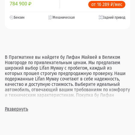
784 900
₽
от 16 289 ₽/мес
Бензин
Механическая
Задний привод
В Прагматике вы найдете бу Лифан Майвей в Великом
Новгороде по привлекательным ценам. Мы предлагаем
широкий выбор Lifan Myway с пробегом, каждый из
которых прошел строгую предпродажную проверку. Наши
подержанные Lifan Myway сочетают в себе надежность,
качество и доступную стоимость. Выберите идеальный
автомобиль, отвечающий вашим требованиям по комфорту
и техническим характеристикам. Покупка бу Лифан
Майвей в дилерских центрах Прагматика в Новгороде
гарантирует вам прозрачную сделку и удовлетворение от
Развернуть
выбора.