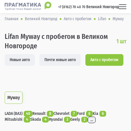
Великий Новгород
 +7 (8162) 70 40 70 
Главная
Великий Новгород
Авто с пробегом
Lifan
Myway
Lifan Myway с пробегом в Великом
1
шт
Новгороде
Новые авто
Почти новые авто
Авто с пробегом
Myway
LADA (ВАЗ)
40
Renault
8
Chevrolet
7
Ford
6
Kia
6
Mitsubishi
4
Skoda
4
Hyundai
3
Geely
2
...