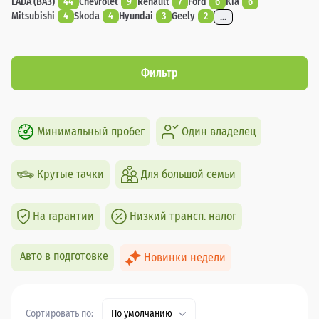
LADA (ВАЗ)
44
Chevrolet
9
Renault
7
Ford
6
Kia
6
Mitsubishi
4
Skoda
4
Hyundai
3
Geely
2
...
Фильтр
Минимальный пробег
Один владелец
Крутые тачки
Для большой семьи
На гарантии
Низкий трансп. налог
Авто в подготовке
Новинки недели
Сортировать по:
По умолчанию