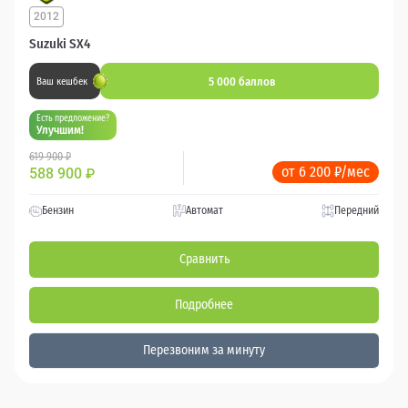
2012
Suzuki SX4
5 000 баллов
Ваш кешбек
Есть предложение?
Улучшим!
619 900 ₽
от 6 200 ₽/мес
588 900
₽
Бензин
Автомат
Передний
Сравнить
Подробнее
Перезвоним за минуту