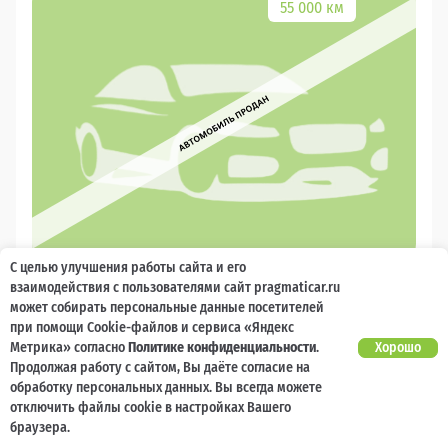
55 000 км
С целью улучшения работы сайта и его
2019
взаимодействия с пользователями сайт pragmaticar.ru
может собирать персональные данные посетителей
Suzuki Vitara
при помощи Cookie-файлов и сервиса «Яндекс
Метрика» согласно
Политике конфиденциальности
.
Хорошо
10 000 баллов
Ваш кешбек
Продолжая работу с сайтом, Вы даёте согласие на
обработку персональных данных. Вы всегда можете
отключить файлы cookie в настройках Вашего
1 579 000
₽
от 32 768 ₽/мес
браузера.