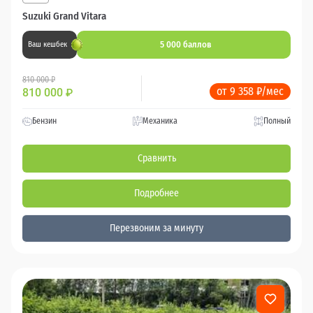
Suzuki Grand Vitara
5 000 баллов
Ваш кешбек
810 000 ₽
от 9 358 ₽/мес
810 000
₽
Бензин
Механика
Полный
Сравнить
Подробнее
Перезвоним за минуту