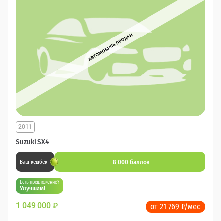
2011
Suzuki SX4
8 000 баллов
Ваш кешбек
Есть предложение?
Улучшим!
1 049 000
₽
от 21 769 ₽/мес