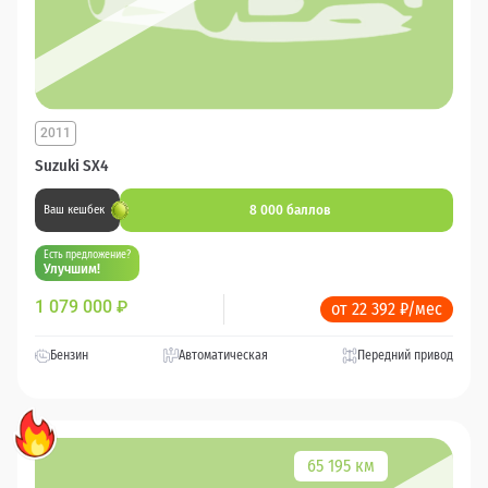
2011
Suzuki SX4
8 000 баллов
Ваш кешбек
Есть предложение?
Улучшим!
1 079 000
₽
от 22 392 ₽/мес
Бензин
Автоматическая
Передний привод
65 195 км