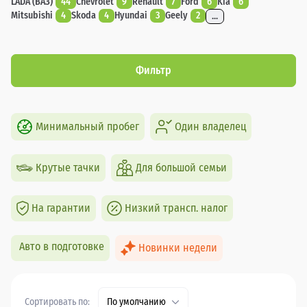
LADA (ВАЗ)
44
Chevrolet
9
Renault
7
Ford
6
Kia
6
Mitsubishi
4
Skoda
4
Hyundai
3
Geely
2
...
Фильтр
Минимальный пробег
Один владелец
Крутые тачки
Для большой семьи
На гарантии
Низкий трансп. налог
Авто в подготовке
Новинки недели
Сортировать по:
По умолчанию