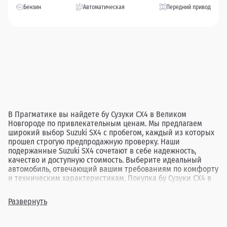
Бензин
Автоматическая
Передний привод
В Прагматике вы найдете бу Сузуки СХ4 в Великом
Новгороде по привлекательным ценам. Мы предлагаем
широкий выбор Suzuki SX4 с пробегом, каждый из которых
прошел строгую предпродажную проверку. Наши
подержанные Suzuki SX4 сочетают в себе надежность,
качество и доступную стоимость. Выберите идеальный
автомобиль, отвечающий вашим требованиям по комфорту
и техническим характеристикам. Покупка бу Сузуки СХ4 в
дилерских центрах Прагматика в Новгороде гарантирует
вам прозрачную сделку и удовлетворение от выбора.
Развернуть