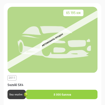
65 195 км
2011
Suzuki SX4
8 000 баллов
Ваш кешбек