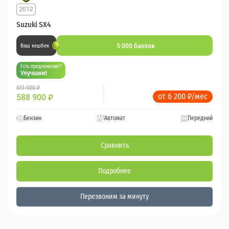
2012
Suzuki SX4
5 000 баллов
Ваш кешбек
Есть предложение?
Улучшим!
619 900 ₽
от 6 200 ₽/мес
588 900
₽
Бензин
Автомат
Передний
Сравнить
Подробнее
Перезвоним за минуту