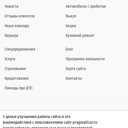
Новости
Автомобили с пробегом
Отзывы клиентов
Выкуп
Наша команда
Акции
Карьера
Кузовной ремонт
Спецпредложения
Блог
Услуги
Программа лояльности
Страхование
Карта сайта
Кредитование
Контакты
Помощь при ДТП
Информация о технических характеристиках, составе комплектаций, цветовой
С целью улучшения работы сайта и его
гамме и стоимости автомобилей, а также действующих акциях, сроках и условиях
взаимодействия с пользователями сайт pragmaticar.ru
их проведения, указанных на сайте www.pragmaticar.ru, носит информационный
характер и ни при каких условиях не является публичной офертой,