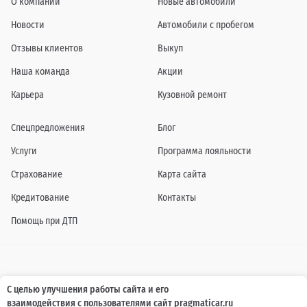
О компании
Новые автомобили
Новости
Автомобили с пробегом
Отзывы клиентов
Выкуп
Наша команда
Акции
Карьера
Кузовной ремонт
Спецпредложения
Блог
Услуги
Программа лояльности
Страхование
Карта сайта
Кредитование
Контакты
Помощь при ДТП
Информация о технических характеристиках, составе комплектаций, цветовой
С целью улучшения работы сайта и его
гамме и стоимости автомобилей, а также действующих акциях, сроках и условиях
взаимодействия с пользователями сайт pragmaticar.ru
их проведения, указанных на сайте www.pragmaticar.ru, носит информационный