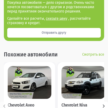
Покупка автомобиля — дело серьезное. Очень часто
хочется посоветоваться с другом и родственниками
перед принятием окончательного решения.
Сделайте все расчеты,
снизьте цену
, рассчитайте
страховку и кредит.
Отправить другу
Похожие автомобили
Смотреть все
Chevrolet Aveo
Chevrolet Niva