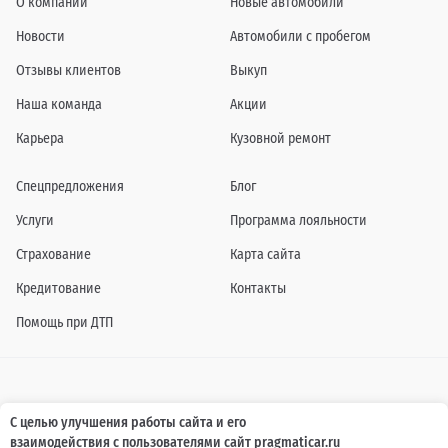
О компании
Новые автомобили
Новости
Автомобили с пробегом
Отзывы клиентов
Выкуп
Наша команда
Акции
Карьера
Кузовной ремонт
Спецпредложения
Блог
Услуги
Программа лояльности
Страхование
Карта сайта
Кредитование
Контакты
Помощь при ДТП
Информация о технических характеристиках, составе комплектаций, цветовой
С целью улучшения работы сайта и его
гамме и стоимости автомобилей, а также действующих акциях, сроках и условиях
взаимодействия с пользователями сайт pragmaticar.ru
их проведения, указанных на сайте www.pragmaticar.ru, носит информационный