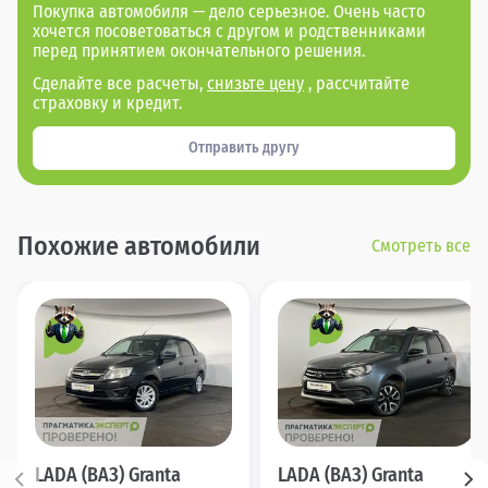
Покупка автомобиля — дело серьезное. Очень часто
хочется посоветоваться с другом и родственниками
перед принятием окончательного решения.
Сделайте все расчеты,
снизьте цену
, рассчитайте
страховку и кредит.
Отправить другу
Похожие автомобили
Смотреть все
LADA (ВАЗ) Granta
LADA (ВАЗ) Granta