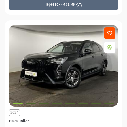
Перезвоним за минуту
2024
Haval Jolion