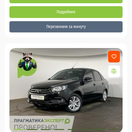
Подробнее
Перезвоним за минуту