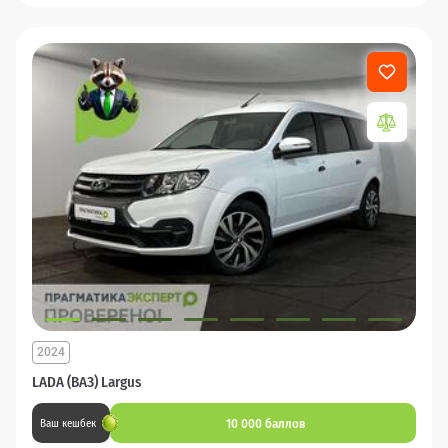
2024
LADA (ВАЗ) Largus
10 000 баллов
Ваш кешбек