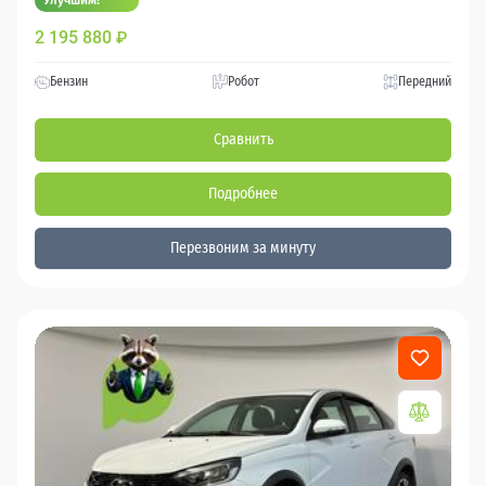
2 195 880
₽
Бензин
Робот
Передний
Сравнить
Подробнее
Перезвоним за минуту