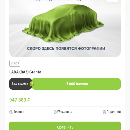
2023
LADA (ВАЗ) Granta
5 000 баллов
Ваш кешбек
947 880
₽
Бензин
Механика
Передний
Сравнить