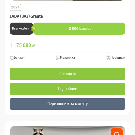
2024
LADA (ВАЗ) Granta
8 000 баллов
Ваш кешбек
1 175 880
₽
Бензин
Механика
Передний
Сравнить
Подробнее
Перезвоним за минуту