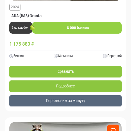
2024
LADA (ВАЗ) Granta
8 000 баллов
Ваш кешбек
1 175 880
₽
Бензин
Механика
Передний
Сравнить
Подробнее
Перезвоним за минуту