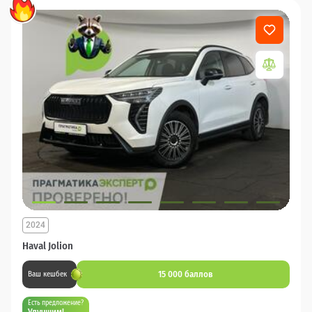
2024
Haval Jolion
15 000 баллов
Ваш кешбек
Есть предложение?
Улучшим!