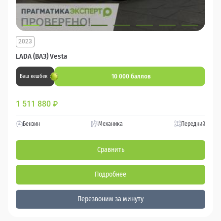
2023
LADA (ВАЗ) Vesta
10 000 баллов
Ваш кешбек
1 511 880
₽
Бензин
Механика
Передний
Сравнить
Подробнее
Перезвоним за минуту