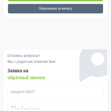
Перезвоним за минуту
Остались вопросы?
Мы с радостью ответим Вам
Заявка на
обратный звонок