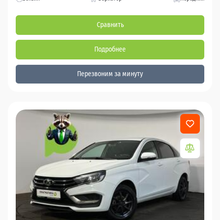
Сравнить
Подробнее
Перезвоним за минуту