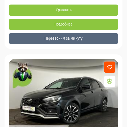
Сравнить
Подробнее
Перезвоним за минуту