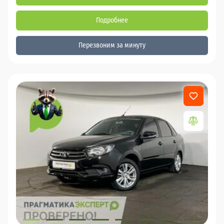
Подробнее
Перезвоним за минуту