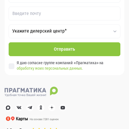
Укажите дилерский центр*
Отправить
Я даю согласие группе компаний «Прагматика» на
обработку моих персональных данных.