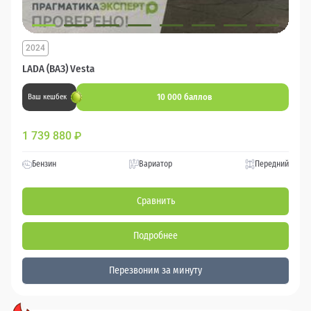
2024
LADA (ВАЗ) Vesta
10 000 баллов
Ваш кешбек
1 739 880
₽
Бензин
Вариатор
Передний
Сравнить
Подробнее
Перезвоним за минуту