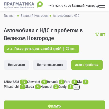
Великий Новгород
 +7 (8162) 70 40 70 
Главная
Великий Новгород
Автомобили с НДС
Автомобили с НДС с пробегом в
17
шт
Великом Новгороде
74 шт.
Посмотреть с доставкой 5 дней*
Новые авто
Почти новые авто
Авто с пробегом
LADA (ВАЗ)
44
Chevrolet
9
Renault
7
Ford
6
Kia
6
Mitsubishi
4
Skoda
4
Hyundai
3
Geely
2
...
Фильтр