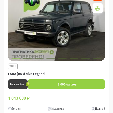
2023
LADA (ВАЗ) Niva Legend
8 000 баллов
Ваш кешбек
1 043 880
₽
Бензин
Механика
Полный