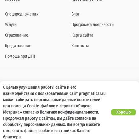
Спецпредложения
Блог
Услуги
Программа лояльности
Страхование
Карта сайта
Кредитование
Контакты
Помощь при ДТП
Информация о технических характеристиках, составе комплектаций, цветовой
С целью улучшения работы сайта и его
гамме и стоимости автомобилей, а также действующих акциях, сроках и условиях
взаимодействия с пользователями сайт pragmaticar.ru
их проведения, указанных на сайте www.pragmaticar.ru, носит информационный
характер и ни при каких условиях не является публичной офертой,
может собирать персональные данные посетителей
определяемой положениями пунктом 2 статьи 437 Гражданского кодекса
при помощи Cookie-файлов и сервиса «Яндекс
Российской Федерации. Для получения подробной информации обращайтесь к
специалистам нашей компании.
Метрика» согласно
Политике конфиденциальности
.
Хорошо
Продолжая работу с сайтом, Вы даёте согласие на
© ПРАГМАТИКА, 2026
обработку персональных данных. Вы всегда можете
отключить файлы cookie в настройках Вашего
браузера.