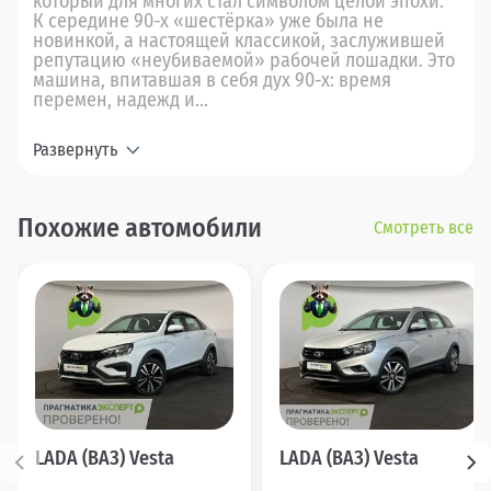
который для многих стал символом целой эпохи.
К середине 90-х «шестёрка» уже была не
новинкой, а настоящей классикой, заслужившей
репутацию «неубиваемой» рабочей лошадки. Это
машина, впитавшая в себя дух 90-х: время
перемен, надежд и...
Развернуть
Похожие автомобили
Смотреть все
LADA (ВАЗ) Vesta
LADA (ВАЗ) Vesta