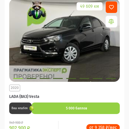
49 609 км
2020
LADA (ВАЗ) Vesta
5 000 баллов
Ваш кешбек
949 900 ₽
от 9 358 ₽/мес
902 900
₽