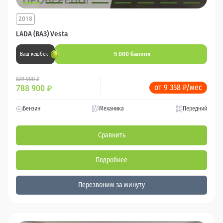
2018
LADA (ВАЗ) Vesta
5 000 баллов
Ваш кешбек
829 900 ₽
от 9 358 ₽/мес
788 900
₽
Бензин
Механика
Передний
Сравнить
Подробнее
Перезвоним за минуту