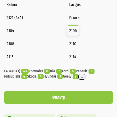
Kalina
Largus
2121 (4x4)
Priora
2104
2106
2108
2110
2113
2114
LADA (ВАЗ)
43
Chevrolet
8
Kia
7
Ford
6
Renault
6
Mitsubishi
4
Skoda
4
Hyundai
3
Geely
2
...
Фильтр