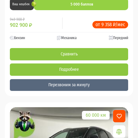
5 000 баллов
Ваш кешбек
949 900 ₽
от 9 358 ₽/мес
902 900
₽
Бензин
Механика
Передний
Сравнить
Подробнее
Перезвоним за минуту
60 000 км