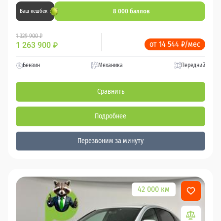
8 000 баллов
Ваш кешбек
1 329 900 ₽
от 14 544 ₽/мес
1 263 900
₽
Бензин
Механика
Передний
Сравнить
Подробнее
Перезвоним за минуту
42 000 км