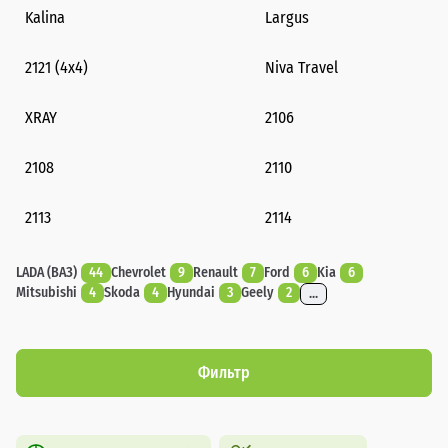
Kalina
Largus
2121 (4x4)
Niva Travel
XRAY
2106
2108
2110
2113
2114
LADA (ВАЗ)
44
Chevrolet
9
Renault
7
Ford
6
Kia
6
Mitsubishi
4
Skoda
4
Hyundai
3
Geely
2
...
Фильтр