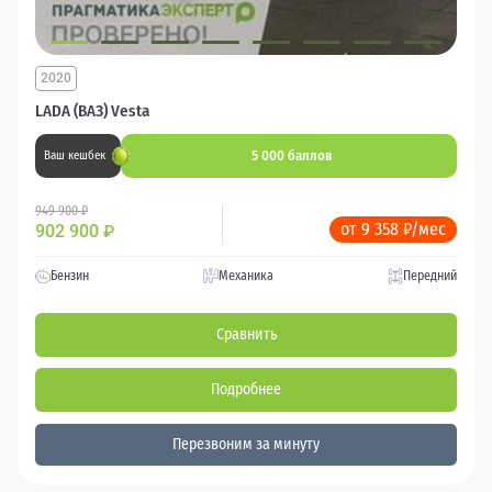
2020
LADA (ВАЗ) Vesta
5 000 баллов
Ваш кешбек
949 900 ₽
от 9 358 ₽/мес
902 900
₽
Бензин
Механика
Передний
Сравнить
Подробнее
Перезвоним за минуту