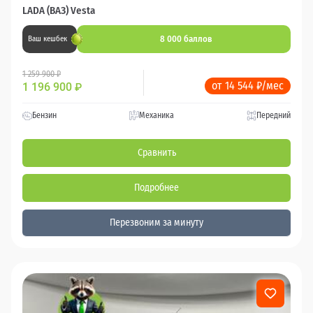
LADA (ВАЗ) Vesta
8 000 баллов
Ваш кешбек
1 259 900 ₽
от 14 544 ₽/мес
1 196 900
₽
Бензин
Механика
Передний
Сравнить
Подробнее
Перезвоним за минуту