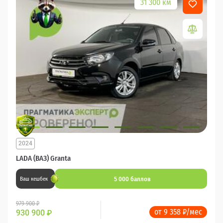
31 300 км
2024
LADA (ВАЗ) Granta
5 000 баллов
Ваш кешбек
979 900 ₽
от 9 358 ₽/мес
930 900
₽