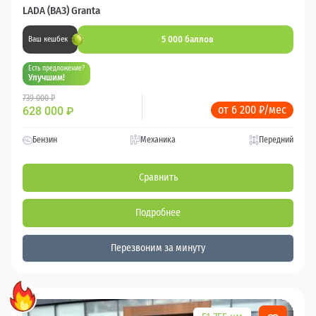
LADA (ВАЗ) Granta
5 000 баллов
Ваш кешбек
Есть предложение?
Улучшим!
739 000 ₽
от 6 200 ₽/мес
628 000
₽
Бензин
Механика
Передний
Сравнить
Подробнее
Перезвоним за минуту