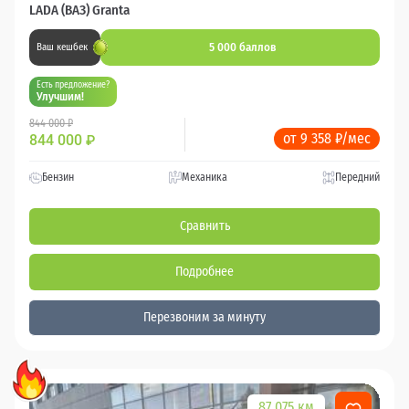
LADA (ВАЗ) Granta
5 000 баллов
Ваш кешбек
Есть предложение?
Улучшим!
844 000 ₽
от 9 358 ₽/мес
844 000
₽
Бензин
Механика
Передний
Сравнить
Подробнее
Перезвоним за минуту
87 075 км