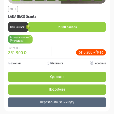
2018
LADA (ВАЗ) Granta
2 000 баллов
Ваш кешбек
Есть предложение?
Улучшим!
369 900 ₽
от 6 200 ₽/мес
351 900
₽
Бензин
Механика
Передний
Сравнить
Подробнее
Перезвоним за минуту