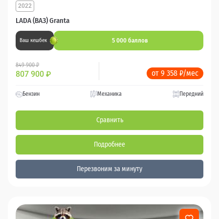
2022
LADA (ВАЗ) Granta
5 000 баллов
Ваш кешбек
849 900 ₽
от 9 358 ₽/мес
807 900
₽
Бензин
Механика
Передний
Сравнить
Подробнее
Перезвоним за минуту