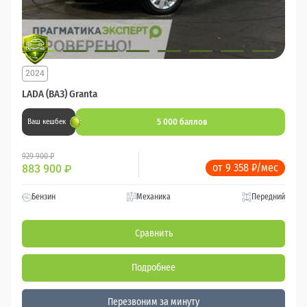
2024
LADA (ВАЗ) Granta
5 000 баллов
Ваш кешбек
929 900 ₽
от 9 358 ₽/мес
883 900
₽
Бензин
Механика
Передний
Сравнить
Подробнее
Перезвоним за минуту