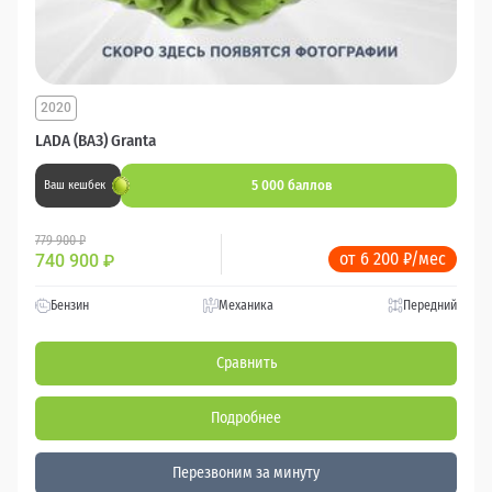
2020
LADA (ВАЗ) Granta
5 000 баллов
Ваш кешбек
779 900 ₽
от 6 200 ₽/мес
740 900
₽
Бензин
Механика
Передний
Сравнить
Подробнее
Перезвоним за минуту