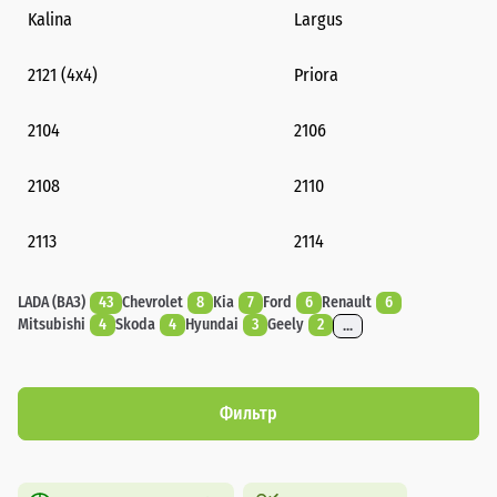
Kalina
Largus
2121 (4x4)
Priora
2104
2106
2108
2110
2113
2114
LADA (ВАЗ)
43
Chevrolet
8
Kia
7
Ford
6
Renault
6
Mitsubishi
4
Skoda
4
Hyundai
3
Geely
2
...
Фильтр