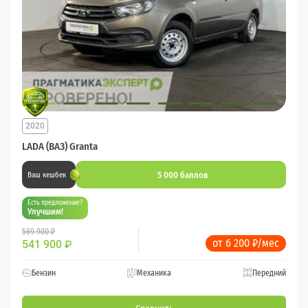
2020
LADA (ВАЗ) Granta
5 000 баллов
Ваш кешбек
Есть предложение?
Улучшим!
569 900 ₽
от 6 200 ₽/мес
541 900
₽
Бензин
Механика
Передний