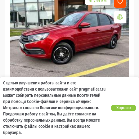
51 755 км
С целью улучшения работы сайта и его
2020
взаимодействия с пользователями сайт pragmaticar.ru
может собирать персональные данные посетителей
LADA (ВАЗ) Granta
при помощи Cookie-файлов и сервиса «Яндекс
Метрика» согласно
Политике конфиденциальности
.
Хорошо
5 000 баллов
Ваш кешбек
Продолжая работу с сайтом, Вы даёте согласие на
обработку персональных данных. Вы всегда можете
Есть предложение?
отключить файлы cookie в настройках Вашего
Улучшим!
браузера.
655 000 ₽