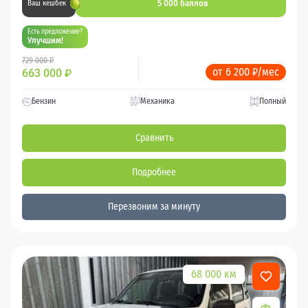
5 000 баллов
Ваш кешбек
Есть предложение?
Улучшим!
729 000 ₽
от 6 200 ₽/мес
663 000
₽
Бензин
Механика
Полный
Сравнить
Подробнее
Перезвоним за минуту
68 000 км