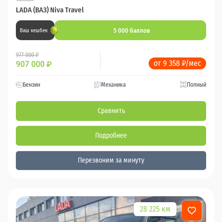
LADA (ВАЗ) Niva Travel
5 000 баллов
Ваш кешбек
977 000 ₽
от 9 358 ₽/мес
907 000
₽
Бензин
Механика
Полный
Сравнить
Подробнее
Перезвоним за минуту
28 225 км