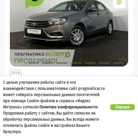
2018
LADA (ВАЗ) Vesta
С целью улучшения работы сайта и его
взаимодействия с пользователями сайт pragmaticar.ru
может собирать персональные данные посетителей
5 000 баллов
Ваш кешбек
при помощи Cookie-файлов и сервиса «Яндекс
Метрика» согласно
Политике конфиденциальности
.
Хорошо
749 900 ₽
Продолжая работу с сайтом, Вы даёте согласие на
от 6 200 ₽/мес
712 900
₽
обработку персональных данных. Вы всегда можете
отключить файлы cookie в настройках Вашего
Бензин
Механика
Передний
браузера.