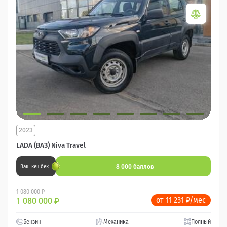
2023
LADA (ВАЗ) Niva Travel
8 000 баллов
Ваш кешбек
1 080 000 ₽
от 11 231 ₽/мес
1 080 000
₽
Бензин
Механика
Полный