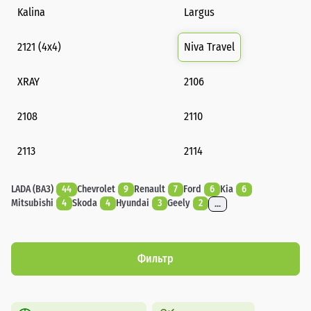
Kalina
Largus
2121 (4x4)
Niva Travel
XRAY
2106
2108
2110
2113
2114
LADA (ВАЗ)
44
Chevrolet
9
Renault
7
Ford
6
Kia
6
Mitsubishi
4
Skoda
4
Hyundai
3
Geely
2
...
Фильтр