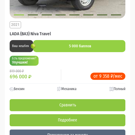
2021
LADA (ВАЗ) Niva Travel
5 000 баллов
Ваш кешбек
Есть предложение?
Улучшим!
819 000 ₽
от 9 358 ₽/мес
696 000
₽
Бензин
Механика
Полный
Сравнить
Подробнее