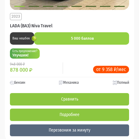
2023
LADA (ВАЗ) Niva Travel
5 000 баллов
Ваш кешбек
Есть предложение?
Улучшим!
948 000 ₽
от 9 358 ₽/мес
878 000
₽
Бензин
Механика
Полный
Сравнить
Подробнее
Перезвоним за минуту