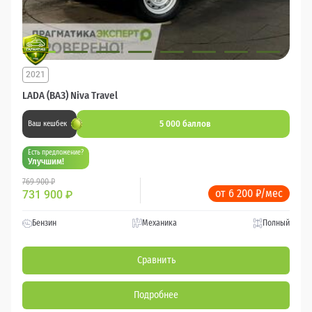
2021
LADA (ВАЗ) Niva Travel
5 000 баллов
Ваш кешбек
Есть предложение?
Улучшим!
769 900 ₽
от 6 200 ₽/мес
731 900
₽
Бензин
Механика
Полный
Сравнить
Подробнее