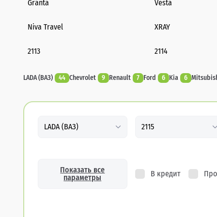
Granta
Vesta
Niva Travel
XRAY
2113
2114
LADA (ВАЗ)
44
Chevrolet
9
Renault
7
Ford
6
Kia
6
Mitsubis
LADA (ВАЗ)
2115
Показать все
В кредит
Про
параметры