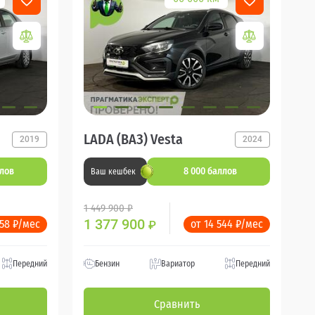
LADA (ВАЗ) Vesta
2019
2024
ллов
8 000 баллов
Ваш кешбек
1 449 900 ₽
1 377 900
358 ₽/мес
от 14 544 ₽/мес
₽
Передний
Бензин
Вариатор
Передний
Сравнить