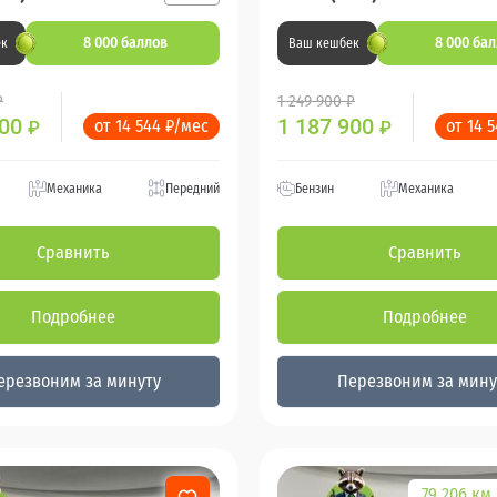
8 000 баллов
8 000 ба
ек
Ваш кешбек
₽
1 249 900 ₽
900
1 187 900
от 14 544 ₽/мес
от 14 
₽
₽
Механика
Передний
Бензин
Механика
Сравнить
Сравнить
Подробнее
Подробнее
ерезвоним за минуту
Перезвоним за мину
79 206 км