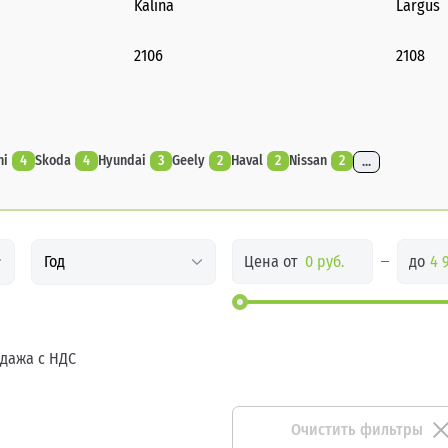
Kalina
Largus
2106
2108
hi
4
Skoda
4
Hyundai
3
Geely
2
Haval
2
Nissan
2
...
Цена от
до
Год
дажа с НДС
Очистить фильтры