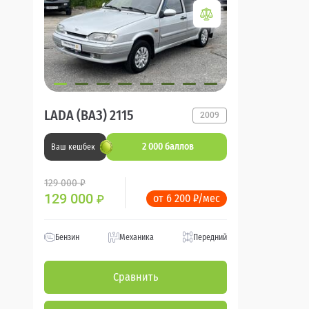
LADA (ВАЗ) 2115
2009
2 000 баллов
Ваш кешбек
129 000 ₽
129 000
от 6 200 ₽/мес
₽
Бензин
Механика
Передний
Сравнить