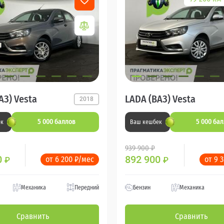
АЗ) Vesta
LADA (ВАЗ) Vesta
2018
5 000 баллов
5 000 ба
ек
Ваш кешбек
939 900 ₽
0
892 900
от 6 200 ₽/мес
от 9 
₽
₽
Механика
Передний
Бензин
Механика
Сравнить
Сравнить