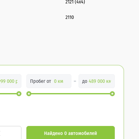
2121 (4x4)
2110
Пробег от
до
Найдено 0 автомобилей