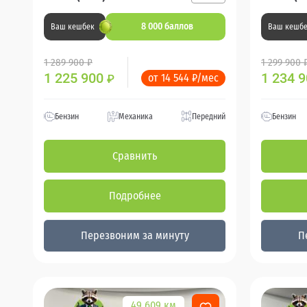
8 000 баллов
Ваш кешбек
Ваш кешб
1 289 900 ₽
1 299 900 
1 225 900
1 234 
от 14 544 ₽/мес
₽
Бензин
Механика
Передний
Бензин
Сравнить
Подробнее
Перезвоним за минуту
П
49 609 км