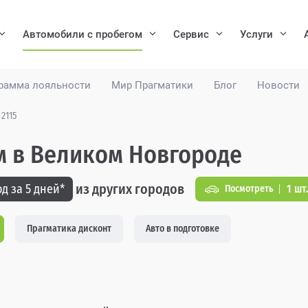
Автомобили с пробегом
Сервис
Услуги
рамма лояльности
Мир Прагматики
Блог
Новости
2115
ом в Великом Новгороде
из других городов
д за 5 дней*
1 шт
Посмотреть
Прагматика дисконт
Авто в подготовке