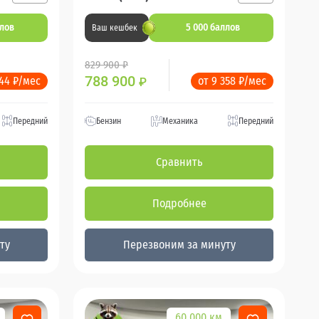
ллов
5 000 баллов
Ваш кешбек
829 900 ₽
788 900
544 ₽/мес
от 9 358 ₽/мес
₽
Передний
Бензин
Механика
Передний
Сравнить
Подробнее
ту
Перезвоним за минуту
60 000 км