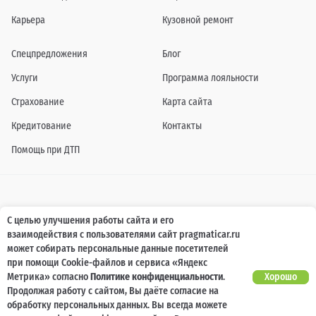
Карьера
Кузовной ремонт
Спецпредложения
Блог
Услуги
Программа лояльности
Страхование
Карта сайта
Кредитование
Контакты
Помощь при ДТП
Информация о технических характеристиках, составе комплектаций, цветовой
С целью улучшения работы сайта и его
гамме и стоимости автомобилей, а также действующих акциях, сроках и условиях
взаимодействия с пользователями сайт pragmaticar.ru
их проведения, указанных на сайте www.pragmaticar.ru, носит информационный
характер и ни при каких условиях не является публичной офертой,
может собирать персональные данные посетителей
определяемой положениями пунктом 2 статьи 437 Гражданского кодекса
при помощи Cookie-файлов и сервиса «Яндекс
Российской Федерации. Для получения подробной информации обращайтесь к
специалистам нашей компании.
Метрика» согласно
Политике конфиденциальности
.
Хорошо
Продолжая работу с сайтом, Вы даёте согласие на
© ПРАГМАТИКА, 2026
обработку персональных данных. Вы всегда можете