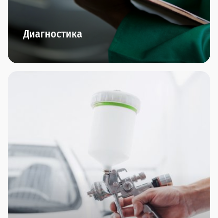
Диагностика
В наших дилерских центрах представлено
новейшее диагностическое оборудование.
Диагностика двигателя, подвески, КПП,
диагностика перед покупкой и компьютерная
диагностика - по итогам проведения мы
предоставим подробнейший отчет и сделаем
интересное предложение по ремонту, если это
понадобится.