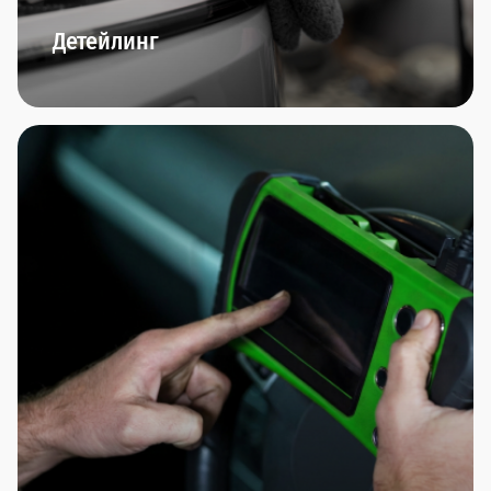
Детейлинг
Комплексная мойка автомобиля, химчистка
салона,багажника, обезжиривание кузова,
очистка чистящей глиной, чистка и полировка
колёсных дисков,нанесение прогрессивных
защитных покрытий (нанокерамика, воск,
антидождь) - мы любим заботиться о внешнем
виде вашего автомобиля.