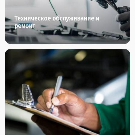
Техническое обслуживание и
ремонт
Мы начинаем заботиться о вашем автомобиле
сразу после того, как вы его приобрели.
В Прагматика мы приглашаем вас на ТО-0 через
полгода после приобретения автомобиля. Далее
вы сможете пройти плановое ТО и межсервисное
ТО.