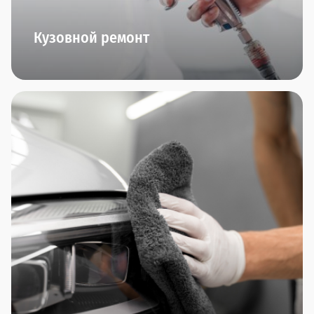
Кузовной ремонт
Кузовные работы любой сложности, работы с
алюминием, малярные работы (и даже
аэрография!), ремонт пластика, замена стекол,
полировка автомобиля - все это мы умеем и
можем делать в нашем центре малярно-кузовного
ремонта "Прагматика". Приезжайте. Вам
понравится.