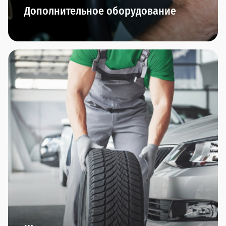
Дополнительное оборудование
В автосалонах сети Прагматика вы найдете
дополнительное оборудование по всем
направлениям: охранные комплексы, защита
автомобиля, интерьер, комфорт, резина/диски,
тюнинг, экстерьер.
Оригинальные производители и гарантия
качества - это мы обещаем.