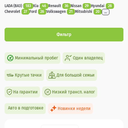
LADA (ВАЗ)
183
Kia
46
Renault
36
Nissan
29
Hyundai
28
Chevrolet
27
Ford
26
Volkswagen
21
Mitsubishi
20
...
Фильтр
Минимальный пробег
Один владелец
Крутые тачки
Для большой семьи
На гарантии
Низкий трансп. налог
Авто в подготовке
Новинки недели