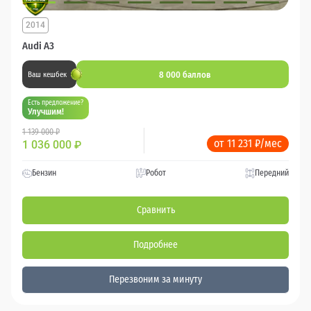
2014
Audi A3
8 000 баллов
Ваш кешбек
Есть предложение?
Улучшим!
1 139 000 ₽
от 11 231 ₽/мес
1 036 000
₽
Бензин
Робот
Передний
Сравнить
Подробнее
Перезвоним за минуту