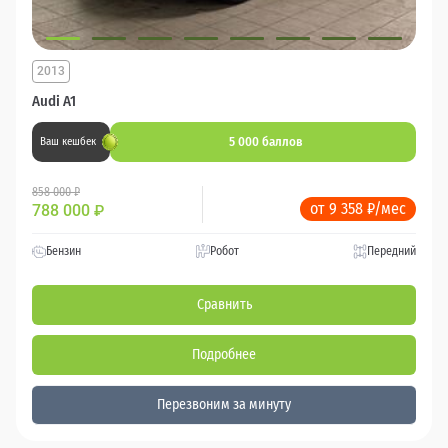
2013
Audi A1
5 000 баллов
Ваш кешбек
858 000 ₽
от 9 358 ₽/мес
788 000
₽
Бензин
Робот
Передний
Сравнить
Подробнее
Перезвоним за минуту