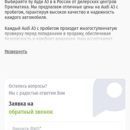
Выбирайте бу Ауди А3 в в России от дилерских центров
Прагматика. Мы предлагаем отличные цены на Audi A3 с
пробегом, гарантируя высокое качество и надежность
каждого автомобиля.
Каждый Audi A3 с пробегом проходит многоступенчатую
проверку перед попаданием в продажу, обеспечивая
безопасность и комфорт вождения. Наш ассортимент
включает в себя различные комплектации и года выпуска,
позволяя найти идеальный вариант для каждого клиента.
Развернуть
Покупка бу Ауди А3 в в России через Прагматика - это
удобно, выгодно и надежно.
Остались вопросы?
Мы с радостью ответим Вам
Заявка на
обратный звонок