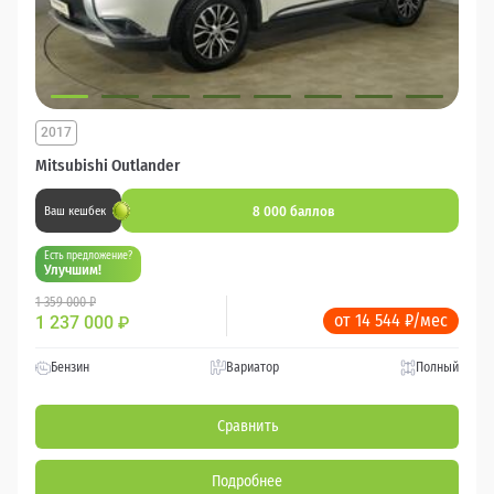
2017
Mitsubishi Outlander
8 000 баллов
Ваш кешбек
Есть предложение?
Улучшим!
1 359 000 ₽
от 14 544 ₽/мес
1 237 000
₽
Бензин
Вариатор
Полный
Сравнить
Подробнее