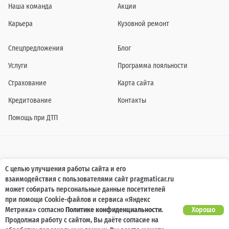
Наша команда
Акции
Карьера
Кузовной ремонт
Спецпредложения
Блог
Услуги
Программа лояльности
Страхование
Карта сайта
Кредитование
Контакты
Помощь при ДТП
Информация о технических характеристиках, составе комплектаций, цветовой
С целью улучшения работы сайта и его
гамме и стоимости автомобилей, а также действующих акциях, сроках и условиях
взаимодействия с пользователями сайт pragmaticar.ru
их проведения, указанных на сайте www.pragmaticar.ru, носит информационный
характер и ни при каких условиях не является публичной офертой,
может собирать персональные данные посетителей
определяемой положениями пунктом 2 статьи 437 Гражданского кодекса
при помощи Cookie-файлов и сервиса «Яндекс
Российской Федерации. Для получения подробной информации обращайтесь к
специалистам нашей компании.
Метрика» согласно
Политике конфиденциальности
.
Хорошо
Продолжая работу с сайтом, Вы даёте согласие на
© ПРАГМАТИКА, 2026