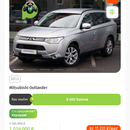
2013
Mitsubishi Outlander
8 000 баллов
Ваш кешбек
Есть предложение?
Улучшим!
1 195 000 ₽
от 11 231 ₽/мес
1 016 000
₽