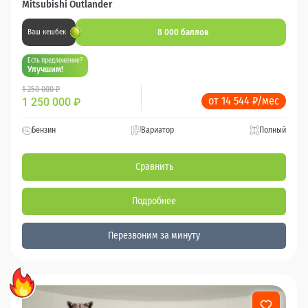
Mitsubishi Outlander
8 000 баллов
Ваш кешбек
Есть предложение?
Улучшим!
1 250 000 ₽
от 14 544 ₽/мес
1 250 000
₽
Бензин
Вариатор
Полный
Сравнить
Подробнее
Перезвоним за минуту