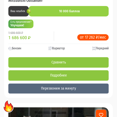
Mitsubishi Outlander
10 000 баллов
Ваш кешбек
Есть предложение?
Улучшим!
1 686 600 ₽
от 17 262 ₽/мес
1 686 600
₽
Бензин
Вариатор
Передний
Сравнить
Подробнее
Перезвоним за минуту