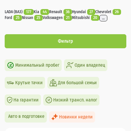
LADA (ВАЗ)
177
Kia
44
Renault
36
Hyundai
27
Chevrolet
26
Ford
25
Nissan
25
Volkswagen
21
Mitsubishi
20
...
Фильтр
Минимальный пробег
Один владелец
Крутые тачки
Для большой семьи
На гарантии
Низкий трансп. налог
Авто в подготовке
Новинки недели