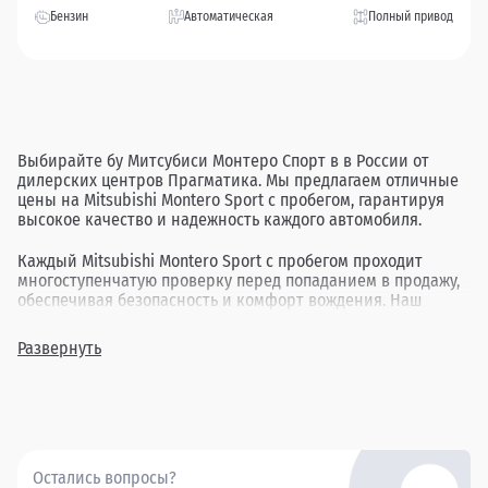
Бензин
Автоматическая
Полный привод
Выбирайте бу Митсубиси Монтеро Спорт в в России от
дилерских центров Прагматика. Мы предлагаем отличные
цены на Mitsubishi Montero Sport с пробегом, гарантируя
высокое качество и надежность каждого автомобиля.
Каждый Mitsubishi Montero Sport с пробегом проходит
многоступенчатую проверку перед попаданием в продажу,
обеспечивая безопасность и комфорт вождения. Наш
ассортимент включает в себя различные комплектации и
года выпуска, позволяя найти идеальный вариант для
Развернуть
каждого клиента.
Покупка бу Митсубиси Монтеро Спорт в в России через
Прагматика - это удобно, выгодно и надежно.
Остались вопросы?