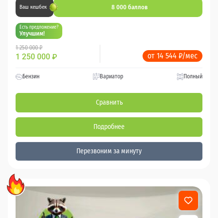
8 000 баллов
Ваш кешбек
Есть предложение?
Улучшим!
1 250 000 ₽
от 14 544 ₽/мес
1 250 000
₽
Бензин
Вариатор
Полный
Сравнить
Подробнее
Перезвоним за минуту