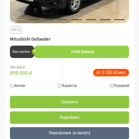
2013
Mitsubishi Outlander
5 000 баллов
Ваш кешбек
969 000 ₽
от 9 358 ₽/мес
899 000
₽
Бензин
Вариатор
Передний
Сравнить
Подробнее
Перезвоним за минуту