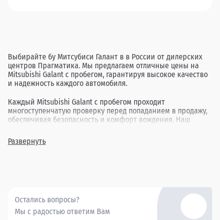
Выбирайте бу Митсубиси Галант в в России от дилерских
центров Прагматика. Мы предлагаем отличные цены на
Mitsubishi Galant с пробегом, гарантируя высокое качество
и надежность каждого автомобиля.
Каждый Mitsubishi Galant с пробегом проходит
многоступенчатую проверку перед попаданием в продажу,
обеспечивая безопасность и комфорт вождения. Наш
ассортимент включает в себя различные комплектации и
года выпуска, позволяя найти идеальный вариант для
Развернуть
каждого клиента.
Покупка бу Митсубиси Галант в в России через Прагматика
- это удобно, выгодно и надежно.
Остались вопросы?
Мы с радостью ответим Вам