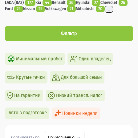
LADA (ВАЗ)
177
Kia
44
Renault
36
Hyundai
27
Chevrolet
26
Ford
25
Nissan
25
Volkswagen
21
Mitsubishi
20
...
Фильтр
Минимальный пробег
Один владелец
Крутые тачки
Для большой семьи
На гарантии
Низкий трансп. налог
Авто в подготовке
Новинки недели
Сортировать по:
По умолчанию