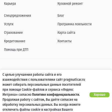
Карьера
Кузовной ремонт
Спецпредложения
Блог
Услуги
Программа лояльности
Страхование
Карта сайта
Кредитование
Контакты
Помощь при ДТП
Информация о технических характеристиках, составе комплектаций, цветовой
С целью улучшения работы сайта и его
гамме и стоимости автомобилей, а также действующих акциях, сроках и условиях
взаимодействия с пользователями сайт pragmaticar.ru
их проведения, указанных на сайте www.pragmaticar.ru, носит информационный
характер и ни при каких условиях не является публичной офертой,
может собирать персональные данные посетителей
определяемой положениями пунктом 2 статьи 437 Гражданского кодекса
при помощи Cookie-файлов и сервиса «Яндекс
Российской Федерации. Для получения подробной информации обращайтесь к
специалистам нашей компании.
Метрика» согласно
Политике конфиденциальности
.
Хорошо
Продолжая работу с сайтом, Вы даёте согласие на
© ПРАГМАТИКА, 2026
обработку персональных данных. Вы всегда можете
отключить файлы cookie в настройках Вашего