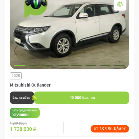
2020
Mitsubishi Outlander
10 000 баллов
Ваш кешбек
Есть предложение?
Улучшим!
1 899 000 ₽
от 18 986 ₽/мес
1 728 000
₽