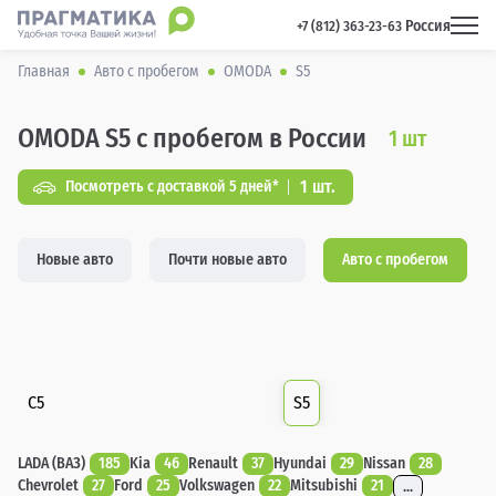
Россия
 +7 (812) 363-23-63 
Главная
Авто с пробегом
OMODA
S5
OMODA S5 с пробегом в России
1
шт
1 шт.
Посмотреть с доставкой 5 дней*
Новые авто
Почти новые авто
Авто с пробегом
C5
S5
LADA (ВАЗ)
185
Kia
46
Renault
37
Hyundai
29
Nissan
28
Chevrolet
27
Ford
25
Volkswagen
22
Mitsubishi
21
...