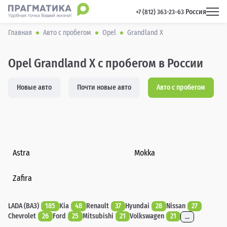
Россия
 +7 (812) 363-23-63 
Главная
Авто с пробегом
Opel
Grandland X
Opel Grandland X с пробегом в России
Новые авто
Почти новые авто
Авто с пробегом
Astra
Mokka
Zafira
LADA (ВАЗ)
185
Kia
48
Renault
37
Hyundai
28
Nissan
27
Chevrolet
26
Ford
25
Mitsubishi
21
Volkswagen
21
...