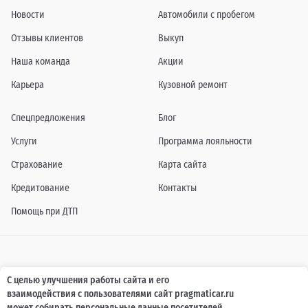
Новости
Автомобили с пробегом
Отзывы клиентов
Выкуп
Наша команда
Акции
Карьера
Кузовной ремонт
Спецпредложения
Блог
Услуги
Программа лояльности
Страхование
Карта сайта
Кредитование
Контакты
Помощь при ДТП
Информация о технических характеристиках, составе комплектаций, цветовой
С целью улучшения работы сайта и его
гамме и стоимости автомобилей, а также действующих акциях, сроках и условиях
взаимодействия с пользователями сайт pragmaticar.ru
их проведения, указанных на сайте www.pragmaticar.ru, носит информационный
характер и ни при каких условиях не является публичной офертой,
может собирать персональные данные посетителей