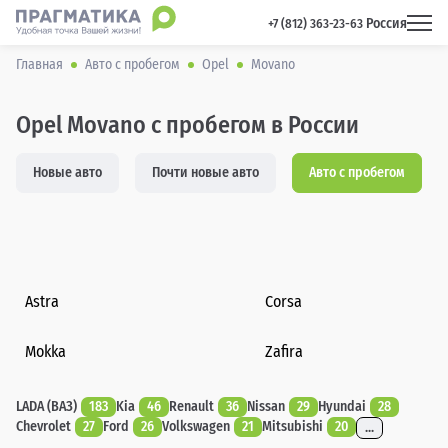
Россия
 +7 (812) 363-23-63 
Главная
Авто с пробегом
Opel
Movano
Opel Movano с пробегом в России
Новые авто
Почти новые авто
Авто с пробегом
Astra
Corsa
Mokka
Zafira
LADA (ВАЗ)
183
Kia
46
Renault
36
Nissan
29
Hyundai
28
Chevrolet
27
Ford
26
Volkswagen
21
Mitsubishi
20
...