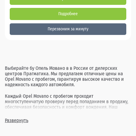
Подробнее
Перезвоним за минуту
Выбирайте бу Опель Мовано в в России от дилерских
центров Прагматика. Мы предлагаем отличные цены на
Opel Movano с пробегом, гарантируя высокое качество и
надежность каждого автомобиля.
Каждый Opel Movano с пробегом проходит
многоступенчатую проверку перед попаданием в продажу,
обеспечивая безопасность и комфорт вождения. Наш
ассортимент включает в себя различные комплектации и
года выпуска, позволяя найти идеальный вариант для
Развернуть
каждого клиента.
Покупка бу Опель Мовано в в России через Прагматика -