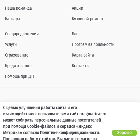
Наша команда
Акции
Карьера
Кузовной ремонт
Спецпредложения
Блог
Услуги
Программа лояльности
Страхование
Карта сайта
Кредитование
Контакты
Помощь при ДТП
Информация о технических характеристиках, составе комплектаций, цветовой
С целью улучшения работы сайта и его
гамме и стоимости автомобилей, а также действующих акциях, сроках и условиях
взаимодействия с пользователями сайт pragmaticar.ru
их проведения, указанных на сайте www.pragmaticar.ru, носит информационный
характер и ни при каких условиях не является публичной офертой,
может собирать персональные данные посетителей
определяемой положениями пунктом 2 статьи 437 Гражданского кодекса
при помощи Cookie-файлов и сервиса «Яндекс
Российской Федерации. Для получения подробной информации обращайтесь к
специалистам нашей компании.
Метрика» согласно
Политике конфиденциальности
.
Хорошо
Продолжая работу с сайтом, Вы даёте согласие на