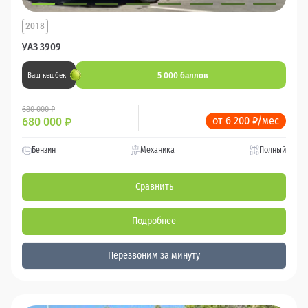
2018
УАЗ 3909
5 000 баллов
Ваш кешбек
680 000 ₽
от 6 200 ₽/мес
680 000
₽
Бензин
Механика
Полный
Сравнить
Подробнее
Перезвоним за минуту