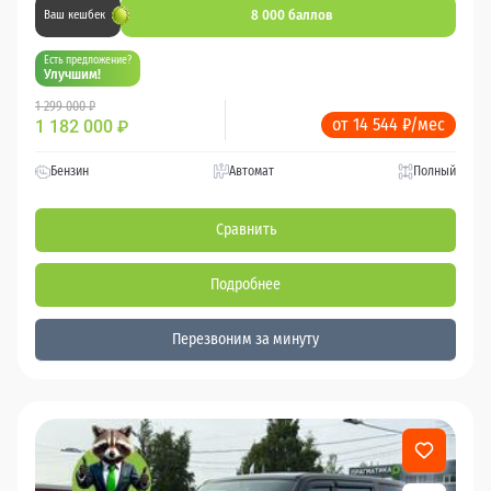
8 000 баллов
Ваш кешбек
Есть предложение?
Улучшим!
1 299 000 ₽
от 14 544 ₽/мес
1 182 000
₽
Бензин
Автомат
Полный
Сравнить
Подробнее
Перезвоним за минуту