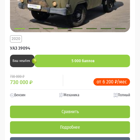
2020
УАЗ 39094
5 000 баллов
Ваш кешбек
730 000 ₽
от 6 200 ₽/мес
730 000
₽
Бензин
Механика
Полный
Сравнить
Подробнее