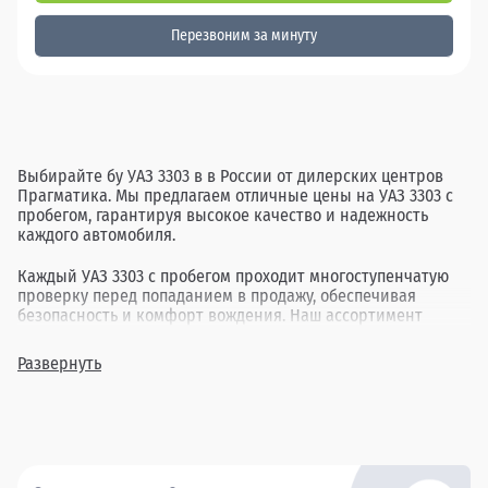
Перезвоним за минуту
Выбирайте бу УАЗ 3303 в в России от дилерских центров
Прагматика. Мы предлагаем отличные цены на УАЗ 3303 с
пробегом, гарантируя высокое качество и надежность
каждого автомобиля.
Каждый УАЗ 3303 с пробегом проходит многоступенчатую
проверку перед попаданием в продажу, обеспечивая
безопасность и комфорт вождения. Наш ассортимент
включает в себя различные комплектации и года выпуска,
позволяя найти идеальный вариант для каждого клиента.
Развернуть
Покупка бу УАЗ 3303 в в России через Прагматика - это
удобно, выгодно и надежно.