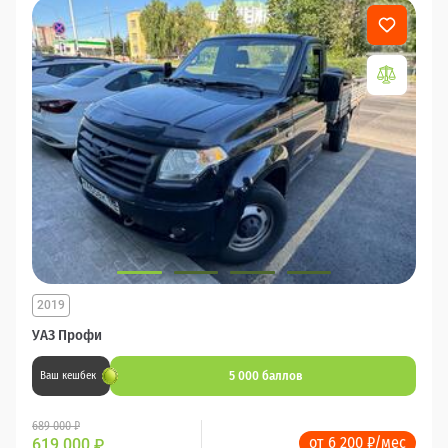
2019
УАЗ Профи
5 000 баллов
Ваш кешбек
689 000 ₽
от 6 200 ₽/мес
619 000
₽