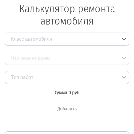
Калькулятор ремонта
автомобиля
Класс автомобиля
Большие внедорожники и микроавтобусы
Что ремонтируем
Паркетник, минивен
Тип работ
Бизнес-класс седан, универсал
Сумма
0
руб
Кузовные работы
Средний класс
Окраска авто
Добавить
Ремонт пластиковых деталей
Замена стекол