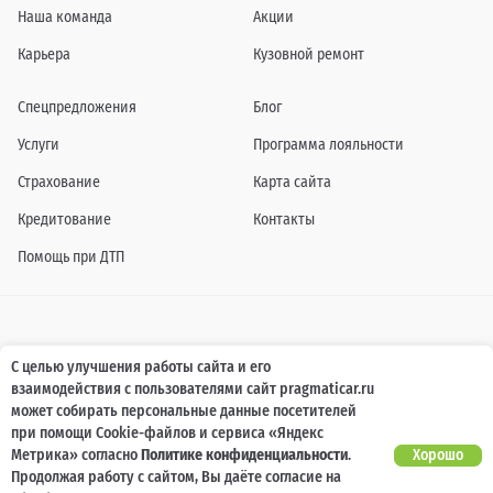
Наша команда
Акции
Карьера
Кузовной ремонт
Спецпредложения
Блог
Услуги
Программа лояльности
Страхование
Карта сайта
Кредитование
Контакты
Помощь при ДТП
Информация о технических характеристиках, составе комплектаций, цветовой
С целью улучшения работы сайта и его
гамме и стоимости автомобилей, а также действующих акциях, сроках и условиях
взаимодействия с пользователями сайт pragmaticar.ru
их проведения, указанных на сайте www.pragmaticar.ru, носит информационный
характер и ни при каких условиях не является публичной офертой,
может собирать персональные данные посетителей
определяемой положениями пунктом 2 статьи 437 Гражданского кодекса
при помощи Cookie-файлов и сервиса «Яндекс
Российской Федерации. Для получения подробной информации обращайтесь к
специалистам нашей компании.
Метрика» согласно
Политике конфиденциальности
.
Хорошо
Продолжая работу с сайтом, Вы даёте согласие на
© ПРАГМАТИКА, 2026