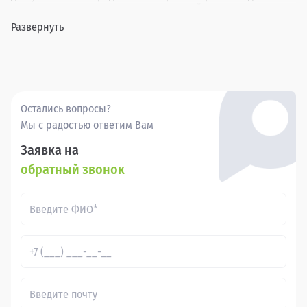
различных лет выпуска и комплектаций, давая
возможность подобрать автомобиль, идеально
Развернуть
соответствующий вашим требованиям. Обратившись в
Прагматика в Петрозаводске, вы найдете оптимальный
вариант подержанного Hyundai i40, гарантируя себе
приятные впечатления от покупки и вождения.
Остались вопросы?
Мы с радостью ответим Вам
Заявка на
обратный звонок