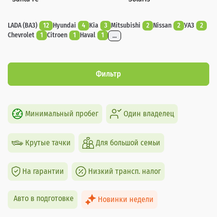
LADA (ВАЗ)
12
Hyundai
4
Kia
3
Mitsubishi
2
Nissan
2
УАЗ
2
Chevrolet
1
Citroen
1
Haval
1
...
Фильтр
Минимальный пробег
Один владелец
Крутые тачки
Для большой семьи
На гарантии
Низкий трансп. налог
Авто в подготовке
Новинки недели