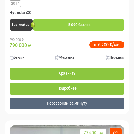
2014
Hyundai i30
5 000 баллов
Ваш кешбек
790 000 ₽
от 6 200 ₽/мес
790 000
₽
Бензин
Механика
Передний
Сравнить
Подробнее
Перезвоним за минуту
79 400 км