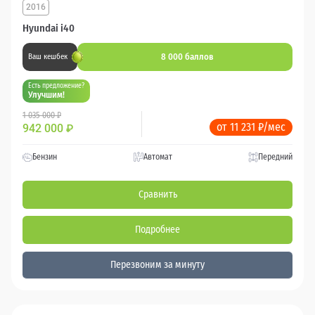
2016
Hyundai i40
8 000 баллов
Ваш кешбек
Есть предложение?
Улучшим!
1 035 000 ₽
от 11 231 ₽/мес
942 000
₽
Бензин
Автомат
Передний
Сравнить
Подробнее
Перезвоним за минуту