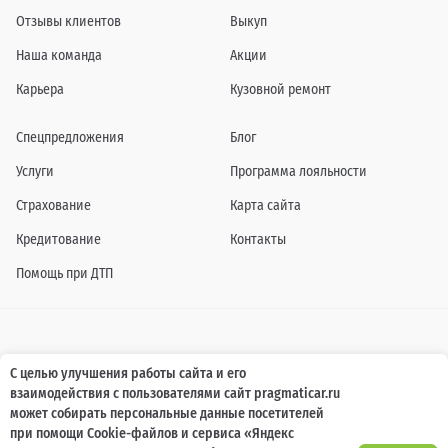
Отзывы клиентов
Выкуп
Наша команда
Акции
Карьера
Кузовной ремонт
Спецпредложения
Блог
Услуги
Программа лояльности
Страхование
Карта сайта
Кредитование
Контакты
Помощь при ДТП
Информация о технических характеристиках, составе комплектаций, цветовой
С целью улучшения работы сайта и его
гамме и стоимости автомобилей, а также действующих акциях, сроках и условиях
взаимодействия с пользователями сайт pragmaticar.ru
их проведения, указанных на сайте www.pragmaticar.ru, носит информационный
характер и ни при каких условиях не является публичной офертой,
может собирать персональные данные посетителей
определяемой положениями пунктом 2 статьи 437 Гражданского кодекса
при помощи Cookie-файлов и сервиса «Яндекс
Российской Федерации. Для получения подробной информации обращайтесь к