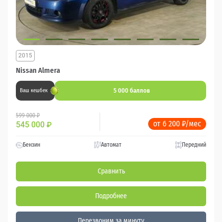
2015
Nissan Almera
5 000 баллов
Ваш кешбек
599 000 ₽
от 6 200 ₽/мес
545 000
₽
Бензин
Автомат
Передний
Сравнить
Подробнее
Перезвоним за минуту