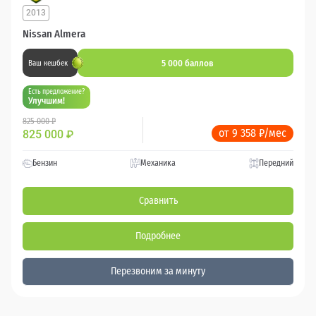
2013
Nissan Almera
5 000 баллов
Ваш кешбек
Есть предложение?
Улучшим!
825 000 ₽
от 9 358 ₽/мес
825 000
₽
Бензин
Механика
Передний
Сравнить
Подробнее
Перезвоним за минуту