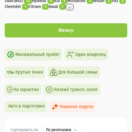
LADA (ВАЗ)
12
Hyundai
4
Kia
3
Mitsubishi
2
Nissan
2
УАЗ
2
Chevrolet
1
Citroen
1
Haval
1
...
Фильтр
Минимальный пробег
Один владелец
Крутые тачки
Для большой семьи
На гарантии
Низкий трансп. налог
Авто в подготовке
Новинки недели
Сортировать по:
По умолчанию