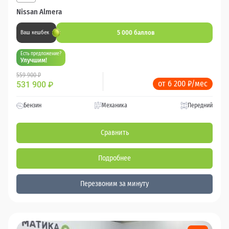
Nissan Almera
5 000 баллов
Ваш кешбек
Есть предложение?
Улучшим!
559 900 ₽
от 6 200 ₽/мес
531 900
₽
Бензин
Механика
Передний
Сравнить
Подробнее
Перезвоним за минуту