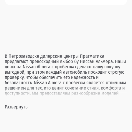
В Петрозаводске дилерские центры Прагматика
предлагают превосходный выбор бу Ниссан Альмера. Наши
цены на Nissan Almera с пробегом сделают вашу покупку
выгодной, при этом каждый автомобиль проходит строгую
проверку, чтобы обеспечить его надежность и
безопасность. Nissan Almera с пробегом является отличным
решением для тех, кто ценит сочетание стиля, комфорта и
доступности. Мы предоставляем разнообразие моделей
различных лет выпуска и комплектаций, давая
возможность подобрать автомобиль, идеально
Развернуть
соответствующий вашим требованиям. Обратившись в
Прагматика в Петрозаводске, вы найдете оптимальный
вариант подержанного Nissan Almera, гарантируя себе
приятные впечатления от покупки и вождения.