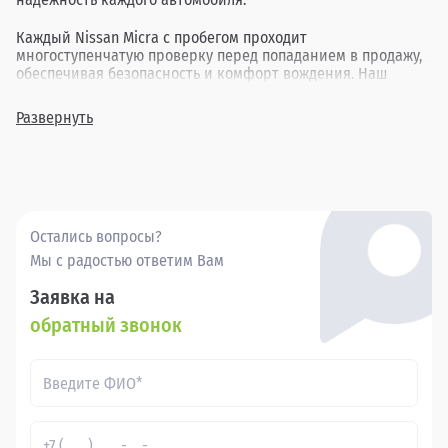
Каждый Nissan Micra с пробегом проходит
многоступенчатую проверку перед попаданием в продажу,
обеспечивая безопасность и комфорт вождения. Наш
ассортимент включает в себя различные комплектации и
года выпуска, позволяя найти идеальный вариант для
Развернуть
каждого клиента.
Покупка бу Ниссан Микра в в России через Прагматика -
это удобно, выгодно и надежно.
Остались вопросы?
Мы с радостью ответим Вам
Заявка на
обратный звонок