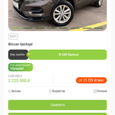
2021
Nissan Qashqai
15 000 баллов
Ваш кешбек
Есть предложение?
Улучшим!
2 225 000 ₽
от 21 729 ₽/мес
2 225 000
₽
Бензин
Вариатор
Полный
Сравнить