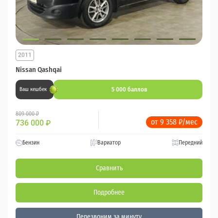
2011
Nissan Qashqai
5 000 баллов
Ваш кешбек
809 000 ₽
от 9 358 ₽/мес
736 000
₽
Бензин
Вариатор
Передний
Сравнить
Подробнее
Перезвоним за минуту