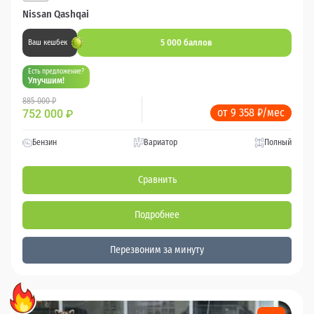
Nissan Qashqai
5 000 баллов
Ваш кешбек
Есть предложение?
Улучшим!
885 000 ₽
от 9 358 ₽/мес
752 000
₽
Бензин
Вариатор
Полный
Сравнить
Подробнее
Перезвоним за минуту