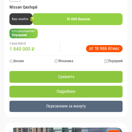
Nissan Qashqai
10 000 баллов
Ваш кешбек
Есть предложение?
Улучшим!
1 840 000 ₽
от 18 986 ₽/мес
1 840 000
₽
Бензин
Механика
Передний
Сравнить
Подробнее
Перезвоним за минуту