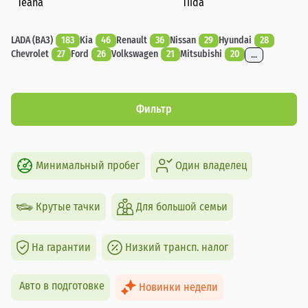
Teana
Tiida
LADA (ВАЗ)
183
Kia
46
Renault
36
Nissan
29
Hyundai
28
Chevrolet
27
Ford
26
Volkswagen
21
Mitsubishi
20
...
Фильтр
Минимальный пробег
Один владелец
Крутые тачки
Для большой семьи
На гарантии
Низкий трансп. налог
Авто в подготовке
Новинки недели