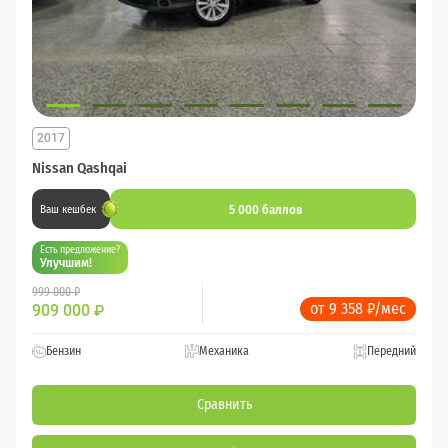
2017
Nissan Qashqai
5 000 баллов
Ваш кешбек
Есть предложение?
Улучшим!
999 000 ₽
от 9 358 ₽/мес
909 000
₽
Бензин
Механика
Передний
Сравнить