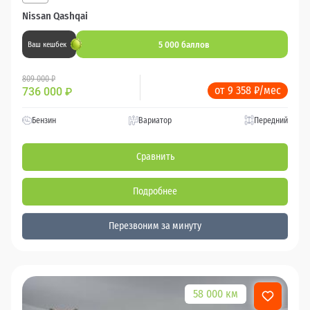
Nissan Qashqai
5 000 баллов
Ваш кешбек
809 000 ₽
от 9 358 ₽/мес
736 000
₽
Бензин
Вариатор
Передний
Сравнить
Подробнее
Перезвоним за минуту
58 000 км