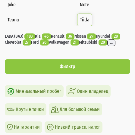
Juke
Note
Teana
Tiida
LADA (ВАЗ)
183
Kia
46
Renault
36
Nissan
29
Hyundai
28
Chevrolet
27
Ford
26
Volkswagen
21
Mitsubishi
20
...
Фильтр
Минимальный пробег
Один владелец
Крутые тачки
Для большой семьи
На гарантии
Низкий трансп. налог