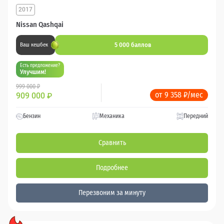
2017
Nissan Qashqai
5 000 баллов
Ваш кешбек
Есть предложение?
Улучшим!
999 000 ₽
от 9 358 ₽/мес
909 000
₽
Бензин
Механика
Передний
Сравнить
Подробнее
Перезвоним за минуту