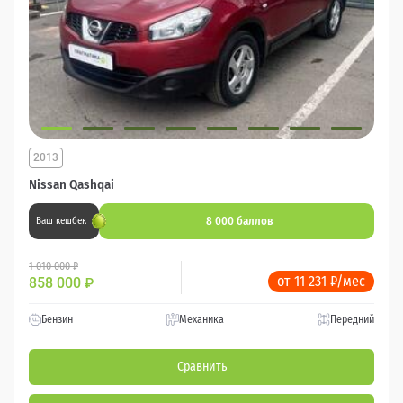
2013
Nissan Qashqai
8 000 баллов
Ваш кешбек
1 010 000 ₽
от 11 231 ₽/мес
858 000
₽
Бензин
Механика
Передний
Сравнить