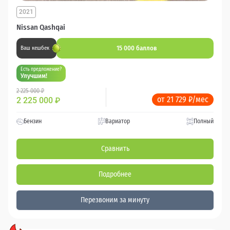
2021
Nissan Qashqai
15 000 баллов
Ваш кешбек
Есть предложение?
Улучшим!
2 225 000 ₽
от 21 729 ₽/мес
2 225 000
₽
Бензин
Вариатор
Полный
Сравнить
Подробнее
Перезвоним за минуту