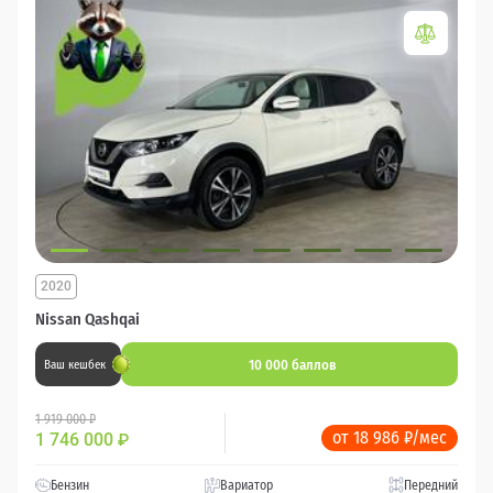
2020
Nissan Qashqai
10 000 баллов
Ваш кешбек
1 919 000 ₽
от 18 986 ₽/мес
1 746 000
₽
Бензин
Вариатор
Передний