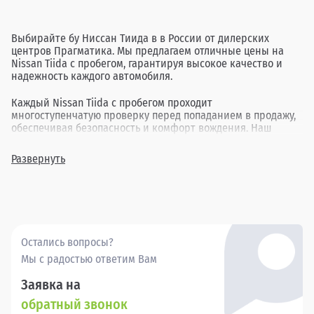
Выбирайте бу Ниссан Тиида в в России от дилерских
центров Прагматика. Мы предлагаем отличные цены на
Nissan Tiida с пробегом, гарантируя высокое качество и
надежность каждого автомобиля.
Каждый Nissan Tiida с пробегом проходит
многоступенчатую проверку перед попаданием в продажу,
обеспечивая безопасность и комфорт вождения. Наш
ассортимент включает в себя различные комплектации и
года выпуска, позволяя найти идеальный вариант для
Развернуть
каждого клиента.
Покупка бу Ниссан Тиида в в России через Прагматика -
это удобно, выгодно и надежно.
Остались вопросы?
Мы с радостью ответим Вам
Заявка на
обратный звонок