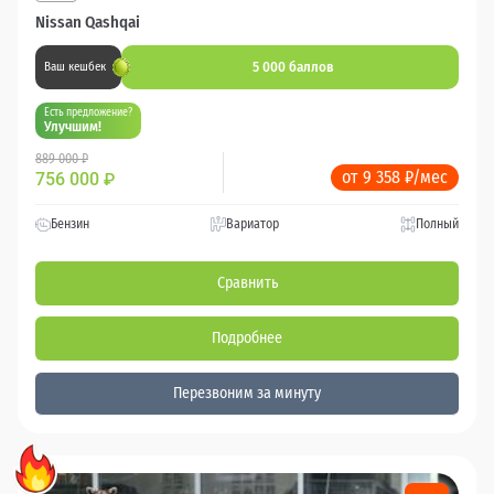
Nissan Qashqai
5 000 баллов
Ваш кешбек
Есть предложение?
Улучшим!
889 000 ₽
от 9 358 ₽/мес
756 000
₽
Бензин
Вариатор
Полный
Сравнить
Подробнее
Перезвоним за минуту