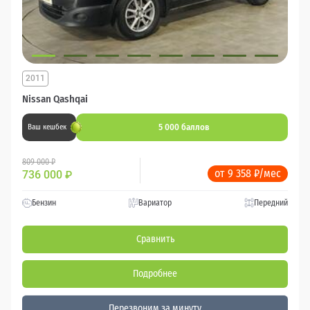
2011
Nissan Qashqai
5 000 баллов
Ваш кешбек
809 000 ₽
от 9 358 ₽/мес
736 000
₽
Бензин
Вариатор
Передний
Сравнить
Подробнее
Перезвоним за минуту