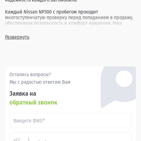
Каждый Nissan NP300 с пробегом проходит
многоступенчатую проверку перед попаданием в продажу,
обеспечивая безопасность и комфорт вождения. Наш
ассортимент включает в себя различные комплектации и
года выпуска, позволяя найти идеальный вариант для
Развернуть
каждого клиента.
Покупка бу Ниссан НП300 в в России через Прагматика -
это удобно, выгодно и надежно.
Остались вопросы?
Мы с радостью ответим Вам
Заявка на
обратный звонок