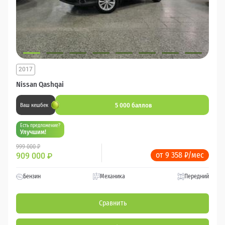
2017
Nissan Qashqai
5 000 баллов
Ваш кешбек
Есть предложение?
Улучшим!
999 000 ₽
от 9 358 ₽/мес
909 000
₽
Бензин
Механика
Передний
Сравнить