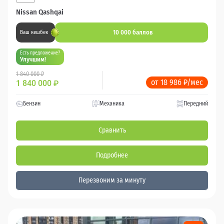
Nissan Qashqai
10 000 баллов
Ваш кешбек
Есть предложение?
Улучшим!
1 840 000 ₽
от 18 986 ₽/мес
1 840 000
₽
Бензин
Механика
Передний
Сравнить
Подробнее
Перезвоним за минуту