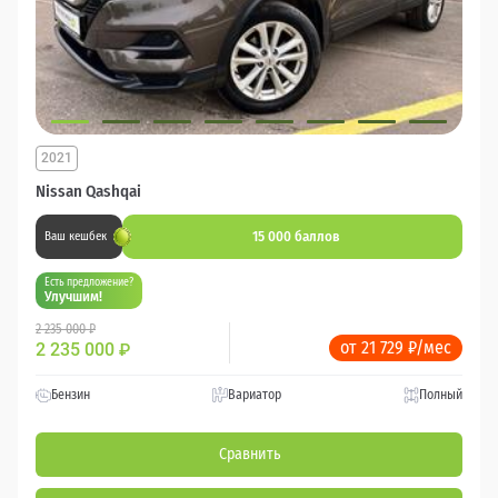
2021
Nissan Qashqai
15 000 баллов
Ваш кешбек
Есть предложение?
Улучшим!
2 235 000 ₽
от 21 729 ₽/мес
2 235 000
₽
Бензин
Вариатор
Полный
Сравнить