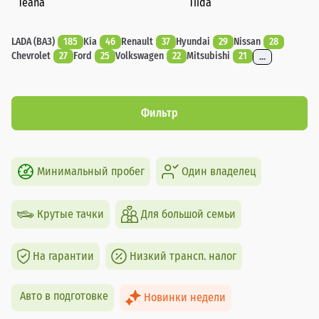
Teana
Tiida
LADA (ВАЗ)
185
Kia
46
Renault
37
Hyundai
29
Nissan
28
Chevrolet
27
Ford
25
Volkswagen
22
Mitsubishi
21
...
Фильтр
Минимальный пробег
Один владелец
Крутые тачки
Для большой семьи
На гарантии
Низкий трансп. налог
Авто в подготовке
Новинки недели