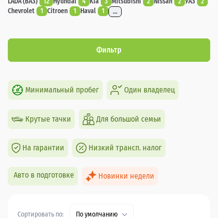
LADA (ВАЗ)
12
Hyundai
4
Kia
3
Mitsubishi
2
Nissan
2
УАЗ
2
Chevrolet
1
Citroen
1
Haval
1
...
Фильтр
Минимальный пробег
Один владелец
Крутые тачки
Для большой семьи
На гарантии
Низкий трансп. налог
Авто в подготовке
Новинки недели
Сортировать по:
По умолчанию