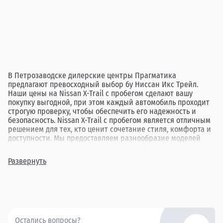
В Петрозаводске дилерские центры Прагматика
предлагают превосходный выбор бу Ниссан Икс Трейл.
Наши цены на Nissan X-Trail с пробегом сделают вашу
покупку выгодной, при этом каждый автомобиль проходит
строгую проверку, чтобы обеспечить его надежность и
безопасность. Nissan X-Trail с пробегом является отличным
решением для тех, кто ценит сочетание стиля, комфорта и
доступности. Мы предоставляем разнообразие моделей
различных лет выпуска и комплектаций, давая
возможность подобрать автомобиль, идеально
Развернуть
соответствующий вашим требованиям. Обратившись в
Прагматика в Петрозаводске, вы найдете оптимальный
вариант подержанного Nissan X-Trail, гарантируя себе
приятные впечатления от покупки и вождения.
Остались вопросы?