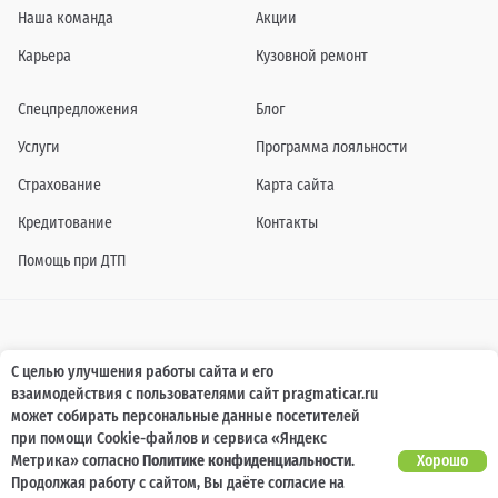
Наша команда
Акции
Карьера
Кузовной ремонт
Спецпредложения
Блог
Услуги
Программа лояльности
Страхование
Карта сайта
Кредитование
Контакты
Помощь при ДТП
Информация о технических характеристиках, составе комплектаций, цветовой
С целью улучшения работы сайта и его
гамме и стоимости автомобилей, а также действующих акциях, сроках и условиях
взаимодействия с пользователями сайт pragmaticar.ru
их проведения, указанных на сайте www.pragmaticar.ru, носит информационный
характер и ни при каких условиях не является публичной офертой,
может собирать персональные данные посетителей
определяемой положениями пунктом 2 статьи 437 Гражданского кодекса
при помощи Cookie-файлов и сервиса «Яндекс
Российской Федерации. Для получения подробной информации обращайтесь к
специалистам нашей компании.
Метрика» согласно
Политике конфиденциальности
.
Хорошо
Продолжая работу с сайтом, Вы даёте согласие на