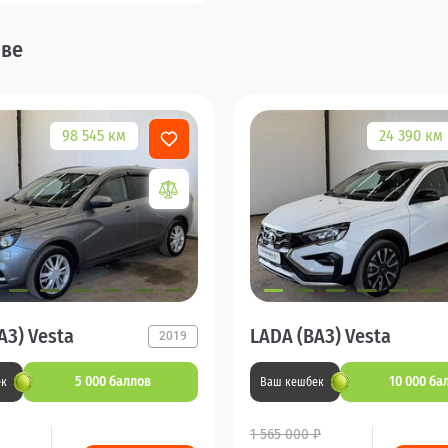
ове
98 545 км
24 390 км
АЗ) Vesta
LADA (ВАЗ) Vesta
2019
5 000 баллов
10 000 ба
ек
Ваш кешбек
1 565 000 ₽