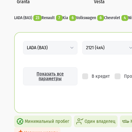
Granta
Vesta
LADA (ВАЗ)
23
Renault
7
Kia
6
Volkswagen
6
Chevrolet
4
Ni
LADA (ВАЗ)
2121 (4x4)
Показать все
В кредит
Про
параметры
Минимальный пробег
Один владелец