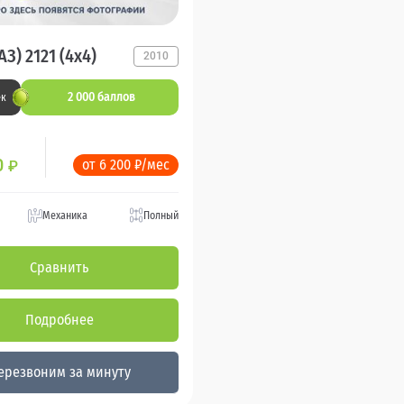
З) 2121 (4x4)
2010
2 000 баллов
ек
0
от 6 200 ₽/мес
₽
Механика
Полный
Сравнить
Подробнее
ерезвоним за минуту