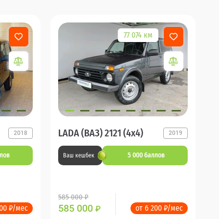
77 074 км
LADA (ВАЗ) 2121 (4x4)
2018
2019
ллов
5 000 баллов
Ваш кешбек
585 000 ₽
585 000
200 ₽/мес
от 6 200 ₽/мес
₽