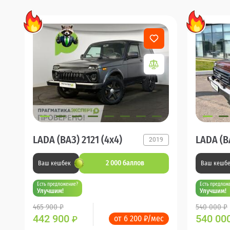
LADA (ВАЗ) 2121 (4x4)
LADA (ВА
2019
2 000 баллов
Ваш кешбек
Ваш кешб
Есть предложение?
Есть предлож
Улучшим!
Улучшим!
465 900 ₽
540 000 ₽
442 900
540 00
от 6 200 ₽/мес
₽