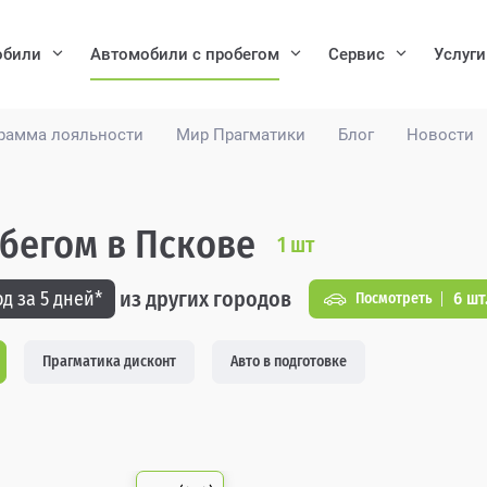
обили
Автомобили с пробегом
Сервис
Услуги
рамма лояльности
Мир Прагматики
Блог
Новости
робегом в Пскове
1
шт
из других городов
д за 5 дней*
6 шт
Посмотреть
Прагматика дисконт
Авто в подготовке