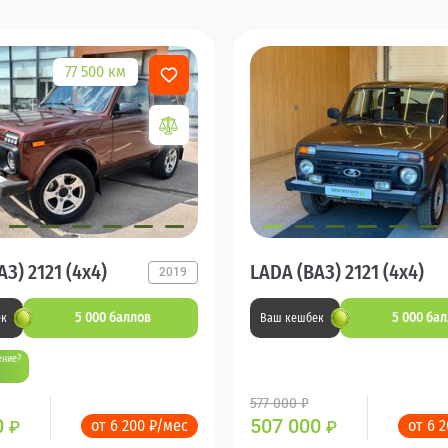
77 500 км
З) 2121 (4x4)
LADA (ВАЗ) 2121 (4x4)
2019
5 000 баллов
5 000 ба
ек
Ваш кешбек
ение?
577 000 ₽
0
507 000
от 6 200 ₽/мес
от 6 
₽
₽