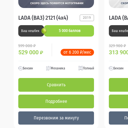
LADA (ВАЗ) 2121 (4x4)
LADA (ВА
2019
5 000 баллов
Ваш кешбек
Ваш кешб
599 000 ₽
329 900 ₽
529 000
313 90
от 6 200 ₽/мес
₽
Бензин
Механика
Полный
Бензин
Сравнить
Подробнее
Перезвоним за минуту
П