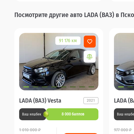
Посмотрите другие авто LADA (ВАЗ) в Пск
91 176 км
LADA (ВАЗ) Vesta
LADA (В
2021
8 000 баллов
Ваш кешбек
Ваш кешб
1 010 000 ₽
977 000 ₽