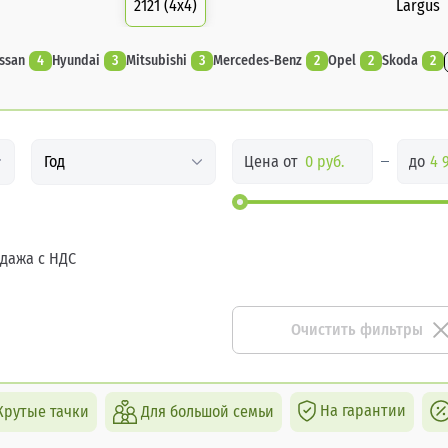
2121 (4x4)
Largus
ssan
4
Hyundai
3
Mitsubishi
3
Mercedes-Benz
2
Opel
2
Skoda
2
Цена от
до
Год
дажа с НДС
Очистить фильтры
На гарантии
Крутые тачки
Для большой семьи