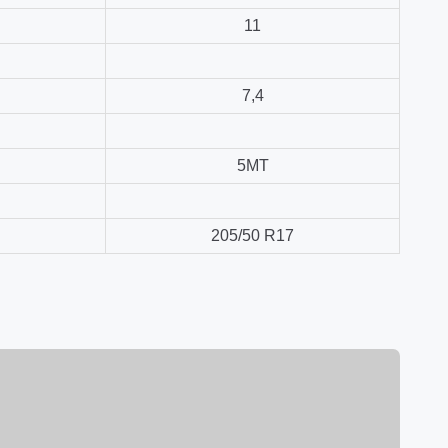
11
7,4
5МТ
205/50 R17