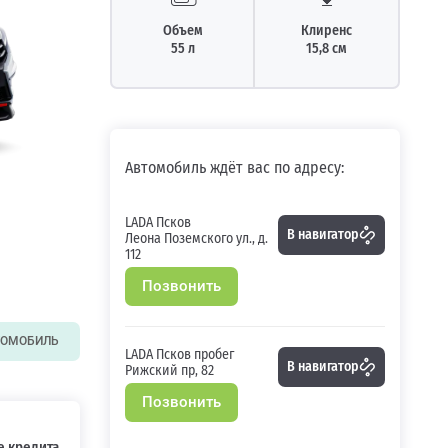
Объем
Клиренс
55 л
15,8 см
Автомобиль ждёт вас по адресу:
LADA Псков
В навигатор
Леона Поземского ул., д.
112
Позвонить
ТОМОБИЛЬ
LADA Псков пробег
В навигатор
Рижский пр, 82
Позвонить
 кредита