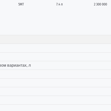
5MТ
7.4 л
2 300 000
вом вариантах, л