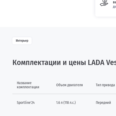
в
д
Интерьер
Комплектации и цены LADA Ves
Название
Объем двигателя
Тип привода
комплектации
Sportline'24
1.6 л (118 л.с.)
Передний