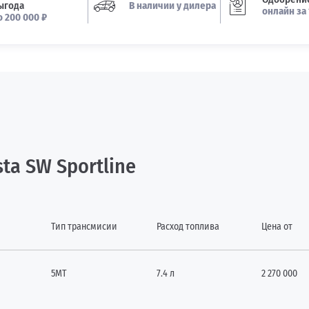
ыгода
В наличии у дилера
онлайн за 
о 200 000 ₽
ta SW Sportline
Тип трансмисии
Расход топлива
Цена от
5МТ
7.4 л
2 270 000