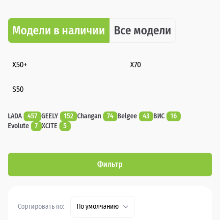
Модели в наличии
Все модели
X50+
X70
S50
LADA
457
GEELY
152
Changan
74
Belgee
43
ВИС
16
Evolute
7
XCITE
5
Фильтр
Сортировать по:
По умолчанию