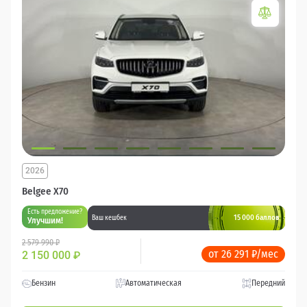
2026
Belgee X70
Есть предложение?
15 000 баллов
Ваш кешбек
Улучшим!
2 579 990 ₽
от 26 291 ₽/мес
2 150 000
₽
Бензин
Автоматическая
Передний