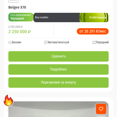
Belgee X70
Есть предложение?
15 000 баллов
Ваш кешбек
Улучшим!
2 715 990 ₽
от 26 291 ₽/мес
2 250 000
₽
Бензин
Автоматическая
Передний
Сравнить
Подробнее
Перезвоним за минуту