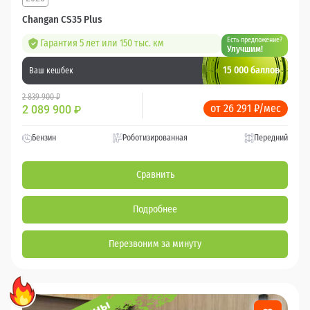
Changan CS35 Plus
Есть предложение?
Гарантия 5 лет или 150 тыс. км
Улучшим!
15 000 баллов
Ваш кешбек
2 839 900 ₽
от 26 291 ₽/мес
2 089 900
₽
Бензин
Роботизированная
Передний
Сравнить
Подробнее
Перезвоним за минуту