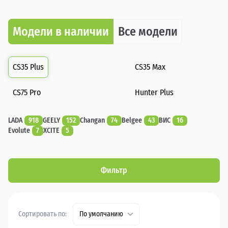
Модели в наличии
Все модели
CS35 Plus
CS35 Max
CS75 Pro
Hunter Plus
LADA
918
GEELY
152
Changan
74
Belgee
43
ВИС
16
Evolute
7
XCITE
5
Фильтр
Сортировать по:
По умолчанию