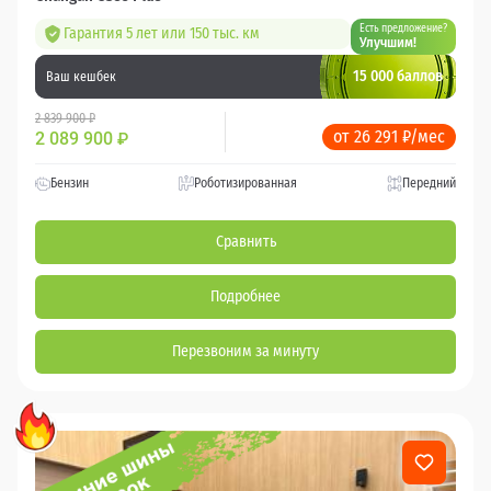
Есть предложение?
Гарантия 5 лет или 150 тыс. км
Улучшим!
15 000 баллов
Ваш кешбек
2 839 900 ₽
от 26 291 ₽/мес
2 089 900
₽
Бензин
Роботизированная
Передний
Сравнить
Подробнее
Перезвоним за минуту