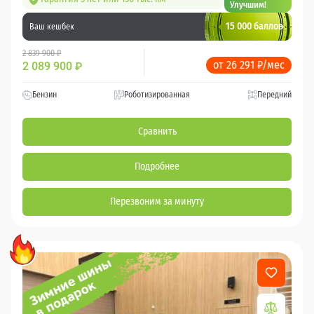
Улучшим!
15 000 баллов
Ваш кешбек
2 839 900 ₽
от 26 291 ₽/мес
2 089 900
₽
Бензин
Роботизированная
Передний
Сравнить
Подробнее
Перезвоним за минуту