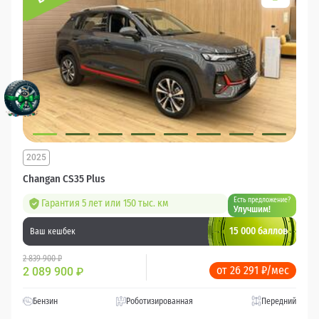
2025
Changan CS35 Plus
Есть предложение?
Гарантия 5 лет или 150 тыс. км
Улучшим!
15 000 баллов
Ваш кешбек
2 839 900 ₽
от 26 291 ₽/мес
2 089 900
₽
Бензин
Роботизированная
Передний