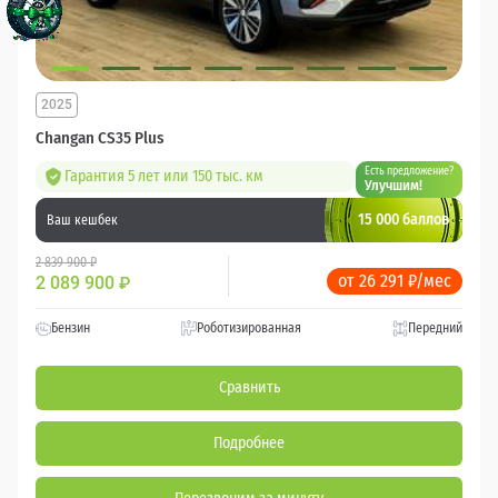
2025
Changan CS35 Plus
Есть предложение?
Гарантия 5 лет или 150 тыс. км
Улучшим!
15 000 баллов
Ваш кешбек
2 839 900 ₽
от 26 291 ₽/мес
2 089 900
₽
Бензин
Роботизированная
Передний
Сравнить
Подробнее