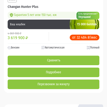
Changan Hunter Plus
Есть предложение?
Гарантия 5 лет или 150 тыс. км
Улучшим!
15 000 баллов
Ваш кешбек
4 069 900 ₽
от 32 484 ₽/мес
3 619 900
₽
Бензин
Автоматическая
Полный
Сравнить
Подробнее
Перезвоним за минуту