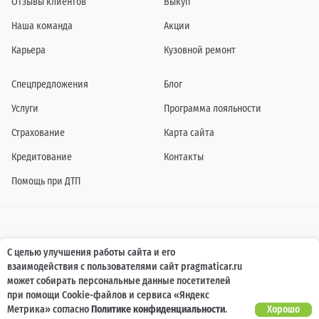
Отзывы клиентов
Выкуп
Наша команда
Акции
Карьера
Кузовной ремонт
Спецпредложения
Блог
Услуги
Программа лояльности
Страхование
Карта сайта
Кредитование
Контакты
Помощь при ДТП
Информация о технических характеристиках, составе комплектаций, цветовой
С целью улучшения работы сайта и его
гамме и стоимости автомобилей, а также действующих акциях, сроках и условиях
взаимодействия с пользователями сайт pragmaticar.ru
их проведения, указанных на сайте www.pragmaticar.ru, носит информационный
характер и ни при каких условиях не является публичной офертой,
может собирать персональные данные посетителей
определяемой положениями пунктом 2 статьи 437 Гражданского кодекса
при помощи Cookie-файлов и сервиса «Яндекс
Российской Федерации. Для получения подробной информации обращайтесь к
специалистам нашей компании.
Метрика» согласно
Политике конфиденциальности
.
Хорошо