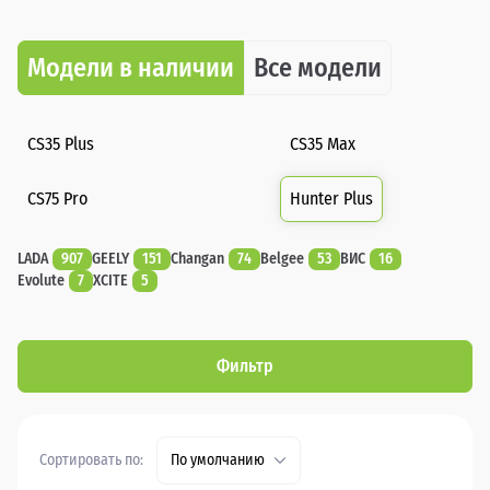
Модели в наличии
Все модели
CS35 Plus
CS35 Max
CS75 Pro
Hunter Plus
LADA
907
GEELY
151
Changan
74
Belgee
53
ВИС
16
Evolute
7
XCITE
5
Фильтр
Сортировать по:
По умолчанию