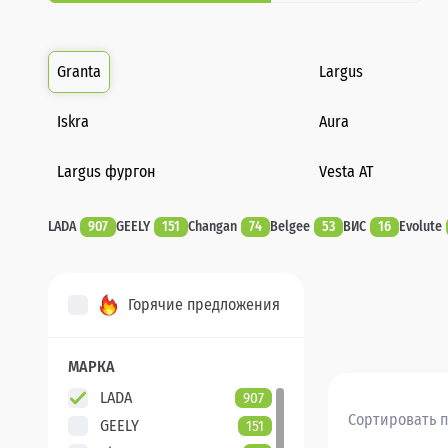
Granta
Largus
Iskra
Aura
Largus фургон
Vesta AT
LADA
907
GEELY
151
Changan
74
Belgee
53
ВИС
16
Evolute
Горячие предложения
МАРКА
LADA
907
Сортировать п
GEELY
151