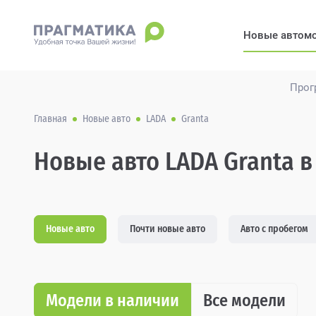
Новые автом
Прог
Главная
Новые авто
LADA
Granta
Новые авто LADA Granta в
Новые авто
Почти новые авто
Авто с пробегом
Модели в наличии
Все модели