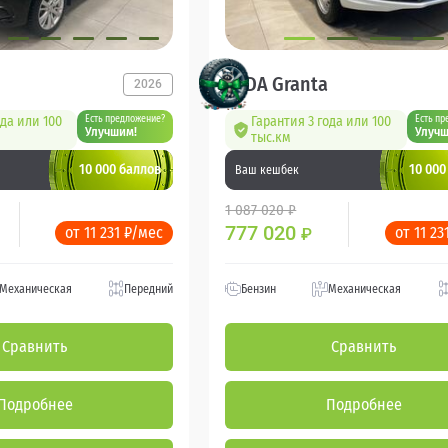
LADA Granta
2026
ода или 100
Есть предложение?
Гарантия 3 года или 100
Есть пр
Улучшим!
Улучш
тыс.км
10 000 баллов
10 000
Ваш кешбек
1 087 020 ₽
777 020
от 11 231 ₽/мес
от 11 23
₽
Механическая
Передний
Бензин
Механическая
Сравнить
Сравнить
Подробнее
Подробнее