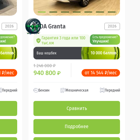
LADA Granta
2026
2026
едложение?
Гарантия 3 года или 100
Есть предложение?
им!
Улучшим!
тыс.км
 баллов
10 000 баллов
Ваш кешбек
1 246 000 ₽
940 800
1 ₽/мес
от 14 544 ₽/мес
₽
Передний
Бензин
Механическая
Передний
Сравнить
Подробнее