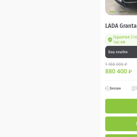
LADA Granta
Гарантия 3 г
тыс.км
Ваш кешбек
1 188 000 ₽
880 400
₽
Бензин