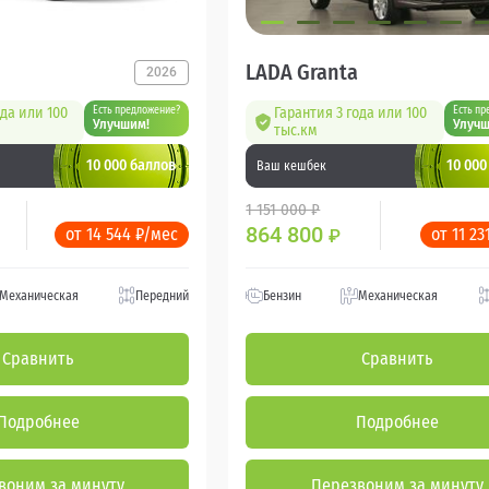
LADA Granta
2026
ода или 100
Есть предложение?
Гарантия 3 года или 100
Есть пр
Улучшим!
Улучш
тыс.км
10 000 баллов
10 000
Ваш кешбек
1 151 000 ₽
864 800
от 14 544 ₽/мес
от 11 23
₽
Механическая
Передний
Бензин
Механическая
Сравнить
Сравнить
Подробнее
Подробнее
воним за минуту
Перезвоним за минуту