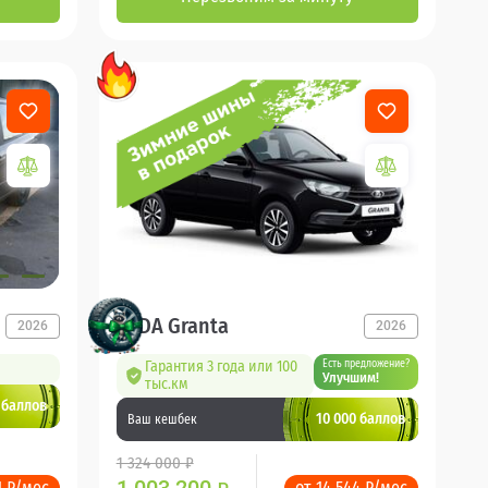
LADA Granta
2026
2026
Гарантия 3 года или 100
Есть предложение?
Улучшим!
тыс.км
 баллов
10 000 баллов
Ваш кешбек
1 324 000 ₽
1 ₽/мес
от 14 544 ₽/мес