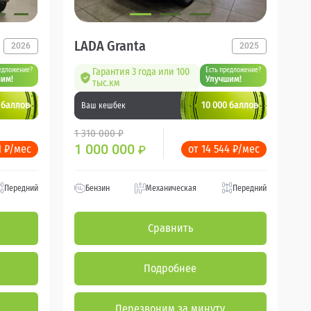
LADA Granta
2026
2025
едложение?
Гарантия 3 года или 100
Есть предложение?
им!
Улучшим!
тыс.км
 баллов
10 000 баллов
Ваш кешбек
1 310 000 ₽
1 000 000
1 ₽/мес
от 14 544 ₽/мес
₽
Передний
Бензин
Механическая
Передний
Сравнить
Подробнее
Перезвоним за минуту