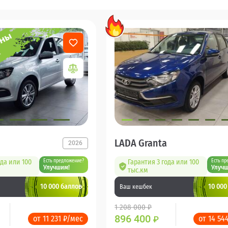
LADA Granta
2026
ода или 100
Есть предложение?
Гарантия 3 года или 100
Есть пр
Улучшим!
Улучш
тыс.км
10 000 баллов
10 000
Ваш кешбек
1 208 000 ₽
896 400
от 11 231 ₽/мес
от 14 54
₽