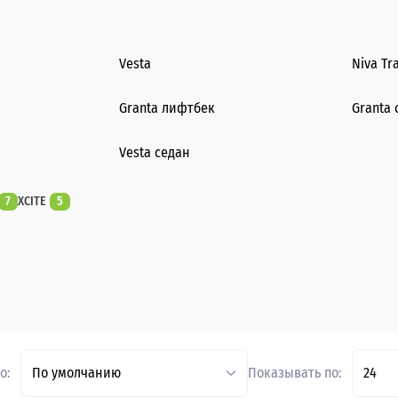
Vesta
Niva Tr
Granta лифтбек
Granta 
Vesta седан
7
XCITE
5
о:
По умолчанию
Показывать по:
24