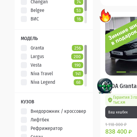
Changan
74
Belgee
53
ВИС
16
Evolute
7
XCITE
5
МОДЕЛЬ
Granta
256
Largus
200
Vesta
190
Niva Travel
141
Niva Legend
68
LADA Granta
Iskra
47
Гарантия 3 г
Aura
5
КУЗОВ
тыс.км
Внедорожник / кроссовер
Ваш кешбек
Лифтбек
1 118 000 ₽
Рефрижератор
838 400
₽
Седан