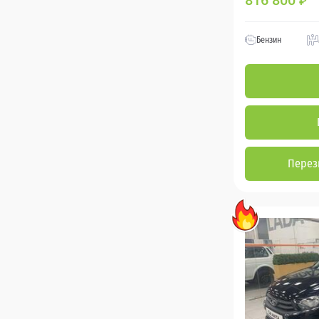
816 800
₽
Бензин
Перез