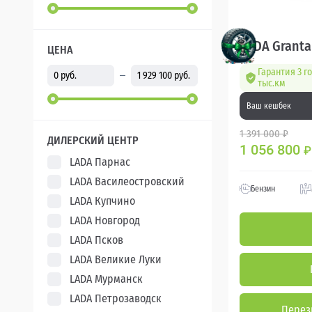
LADA Granta
ЦЕНА
Гарантия 3 г
тыс.км
Ваш кешбек
1 391 000 ₽
ДИЛЕРСКИЙ ЦЕНТР
1 056 800
₽
LADA Парнас
LADA Василеостровский
Бензин
LADA Купчино
LADA Новгород
LADA Псков
LADA Великие Луки
LADA Мурманск
LADA Петрозаводск
Перез