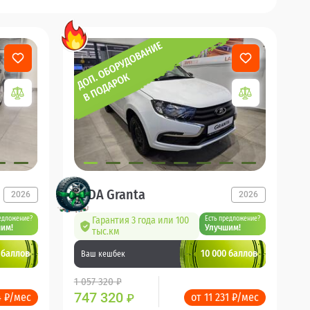
LADA Granta
2026
2026
едложение?
Гарантия 3 года или 100
Есть предложение?
им!
Улучшим!
тыс.км
 баллов
10 000 баллов
Ваш кешбек
1 057 320 ₽
747 320
4 ₽/мес
от 11 231 ₽/мес
₽