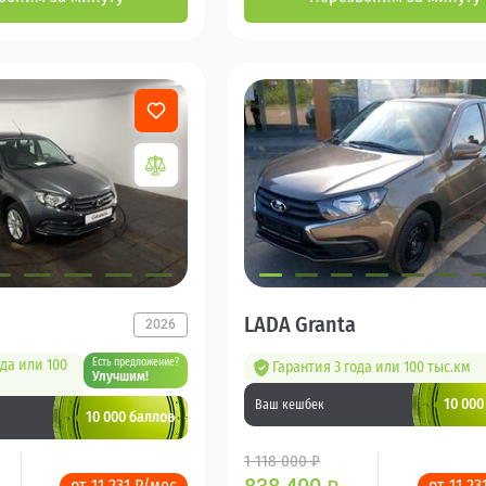
LADA Granta
2026
ода или 100
Есть предложение?
Гарантия 3 года или 100 тыс.км
Улучшим!
10 000
Ваш кешбек
10 000 баллов
1 118 000 ₽
от 11 231 ₽/мес
от 11 23