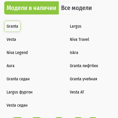
Модели в наличии
Все модели
Granta
Largus
Vesta
Niva Travel
Niva Legend
Iskra
Aura
Granta лифтбек
Granta седан
Granta учебная
Largus фургон
Vesta AT
Vesta седан