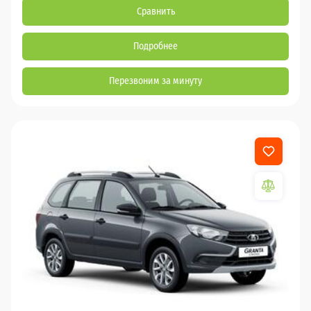
Сравнить
Подробнее
Перезвоним за минуту