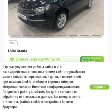
2026
LADA Granta
Есть предложение?
Гарантия 3 года или 100 тыс.км
Улучшим!
С целью улучшения работы сайта и его
10 000 баллов
Ваш кешбек
взаимодействия с пользователями сайт pragmaticar.ru
может собирать персональные данные посетителей
1 218 000 ₽
при помощи Cookie-файлов и сервиса «Яндекс
от 14 544 ₽/мес
904 400
₽
Метрика» согласно
Политике конфиденциальности
.
Хорошо
Продолжая работу с сайтом, Вы даёте согласие на
Бензин
Механическая
Передний
обработку персональных данных. Вы всегда можете
отключить файлы cookie в настройках Вашего
Сравнить
браузера.