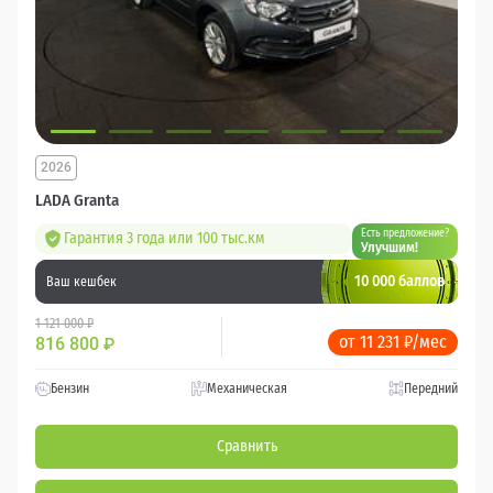
2026
LADA Granta
Есть предложение?
Гарантия 3 года или 100 тыс.км
Улучшим!
10 000 баллов
Ваш кешбек
1 121 000 ₽
от 11 231 ₽/мес
816 800
₽
Бензин
Механическая
Передний
Сравнить