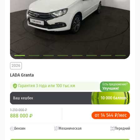
2026
LADA Granta
Есть предложение?
Гарантия 3 года или 100 тыс.км
Улучшим!
10 000 баллов
Ваш кешбек
1 210 000 ₽
от 14 544 ₽/мес
888 000
₽
Бензин
Механическая
Передний