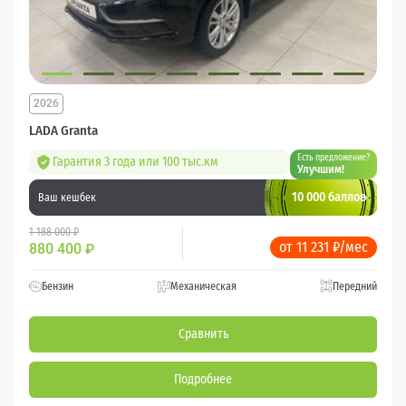
2026
LADA Granta
Есть предложение?
Гарантия 3 года или 100 тыс.км
Улучшим!
10 000 баллов
Ваш кешбек
1 188 000 ₽
от 11 231 ₽/мес
880 400
₽
Бензин
Механическая
Передний
Сравнить
Подробнее