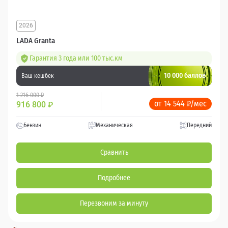
2026
LADA Granta
Гарантия 3 года или 100 тыс.км
10 000 баллов
Ваш кешбек
1 216 000 ₽
от 14 544 ₽/мес
916 800
₽
Бензин
Механическая
Передний
Сравнить
Подробнее
Перезвоним за минуту