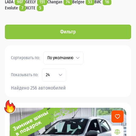
LADA
907
GEELY
151
Changan
74
Belgee
53
ВИС
16
Evolute
7
XCITE
5
Фильтр
Сортировать по:
По умолчанию
Показывать по:
24
Найдено 256 автомобилей