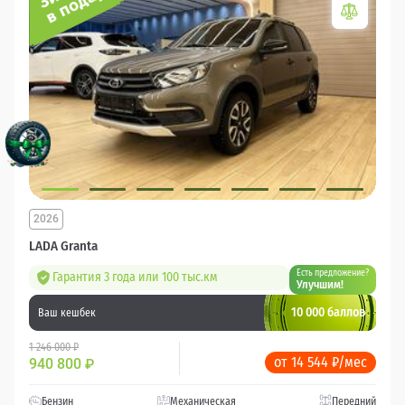
2026
LADA Granta
Есть предложение?
Гарантия 3 года или 100 тыс.км
Улучшим!
10 000 баллов
Ваш кешбек
1 246 000 ₽
от 14 544 ₽/мес
940 800
₽
Бензин
Механическая
Передний