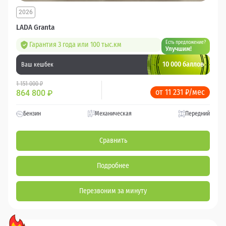
2026
LADA Granta
Есть предложение?
Гарантия 3 года или 100 тыс.км
Улучшим!
10 000 баллов
Ваш кешбек
1 151 000 ₽
от 11 231 ₽/мес
864 800
₽
Бензин
Механическая
Передний
Сравнить
Подробнее
Перезвоним за минуту