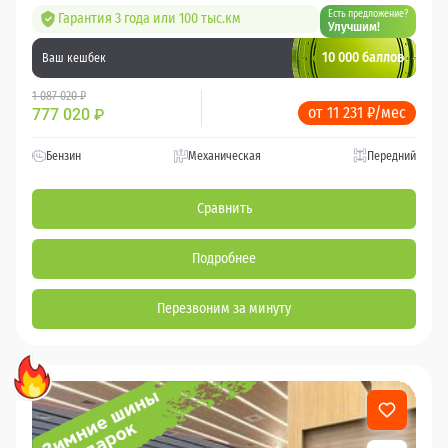
Есть предложение?
Гарантия 3 года или 100 тыс.км
Улучшим!
10 000 баллов
Ваш кешбек
1 087 020 ₽
от 11 231 ₽/мес
777 020
₽
Бензин
Механическая
Передний
Сравнить
Подробнее
Перезвоним за минуту