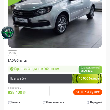
2026
LADA Granta
Есть предложение?
Гарантия 3 года или 100 тыс.км
Улучшим!
10 000 баллов
Ваш кешбек
1 118 000 ₽
от 11 231 ₽/мес
838 400
₽
Бензин
Механическая
Передний