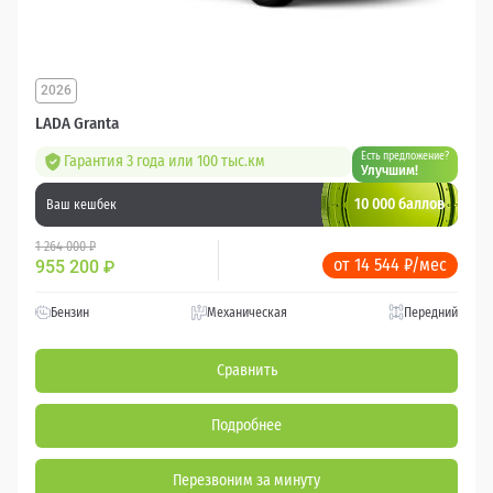
2026
LADA Granta
Есть предложение?
Гарантия 3 года или 100 тыс.км
Улучшим!
10 000 баллов
Ваш кешбек
1 264 000 ₽
от 14 544 ₽/мес
955 200
₽
Бензин
Механическая
Передний
Сравнить
Подробнее
Перезвоним за минуту