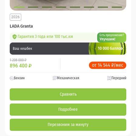
2026
LADA Granta
Есть предложение?
Гарантия 3 года или 100 тыс.км
Улучшим!
10 000 баллов
Ваш кешбек
1 208 000 ₽
от 14 544 ₽/мес
896 400
₽
Бензин
Механическая
Передний
Сравнить
Подробнее
Перезвоним за минуту