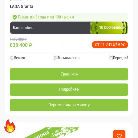
LADA Granta
Гарантия 3 года или 100 тыс.км
10 000 баллов
Ваш кешбек
1 118 000 ₽
от 11 231 ₽/мес
838 400
₽
Бензин
Механическая
Передний
Сравнить
Подробнее
Перезвоним за минуту