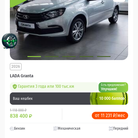
2026
LADA Granta
Есть предложение?
Гарантия 3 года или 100 тыс.км
Улучшим!
10 000 баллов
Ваш кешбек
1 118 000 ₽
от 11 231 ₽/мес
838 400
₽
Бензин
Механическая
Передний