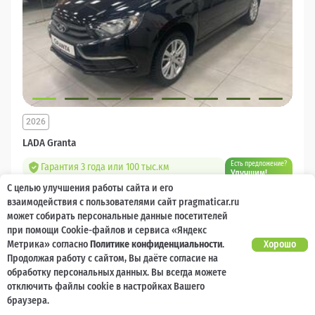
2026
LADA Granta
Есть предложение?
Гарантия 3 года или 100 тыс.км
Улучшим!
С целью улучшения работы сайта и его
10 000 баллов
Ваш кешбек
взаимодействия с пользователями сайт pragmaticar.ru
может собирать персональные данные посетителей
1 218 000 ₽
при помощи Cookie-файлов и сервиса «Яндекс
от 14 544 ₽/мес
904 400
₽
Метрика» согласно
Политике конфиденциальности
.
Хорошо
Продолжая работу с сайтом, Вы даёте согласие на
Бензин
Механическая
Передний
обработку персональных данных. Вы всегда можете
отключить файлы cookie в настройках Вашего
Сравнить
браузера.