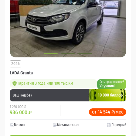
2026
LADA Granta
Есть предложение?
Гарантия 3 года или 100 тыс.км
Улучшим!
10 000 баллов
Ваш кешбек
1 230 000 ₽
от 14 544 ₽/мес
936 000
₽
Бензин
Механическая
Передний