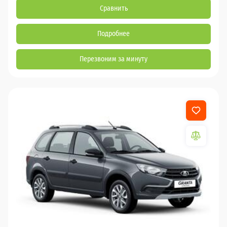
Сравнить
Подробнее
Перезвоним за минуту