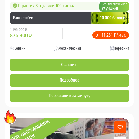
Есть предложение?
Гарантия 3 года или 100 тыс.км
Улучшим!
10 000 баллов
Ваш кешбек
1 196 000 ₽
от 11 231 ₽/мес
876 800
₽
Бензин
Механическая
Передний
Сравнить
Подробнее
Перезвоним за минуту