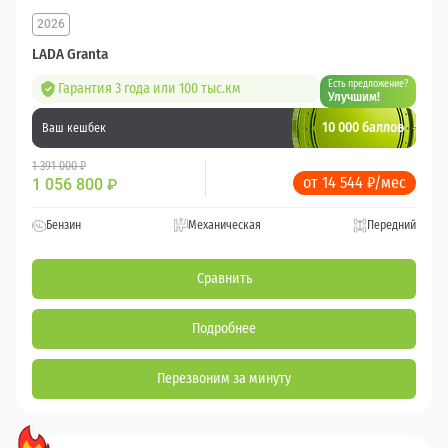
2026
LADA Granta
Есть предложение?
Гарантия 3 года или 100 тыс.км
Улучшим!
10 000 баллов
Ваш кешбек
1 391 000 ₽
от 14 544 ₽/мес
1 056 800
₽
Бензин
Механическая
Передний
Сравнить
Подробнее
Перезвоним за минуту