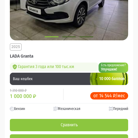
2025
LADA Granta
Есть предложение?
Гарантия 3 года или 100 тыс.км
Улучшим!
10 000 баллов
Ваш кешбек
1 310 000 ₽
от 14 544 ₽/мес
1 000 000
₽
Бензин
Механическая
Передний
Сравнить