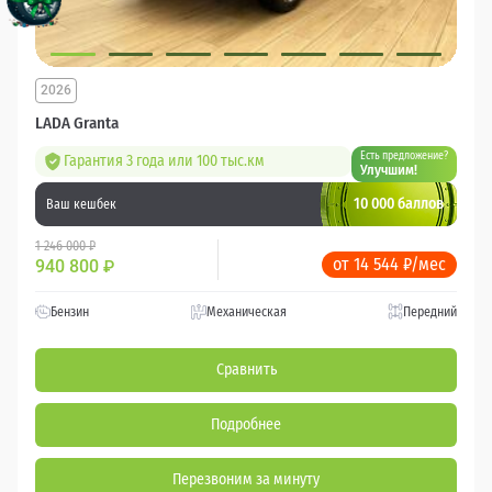
2026
LADA Granta
Есть предложение?
Гарантия 3 года или 100 тыс.км
Улучшим!
10 000 баллов
Ваш кешбек
1 246 000 ₽
от 14 544 ₽/мес
940 800
₽
Бензин
Механическая
Передний
Сравнить
Подробнее
Перезвоним за минуту