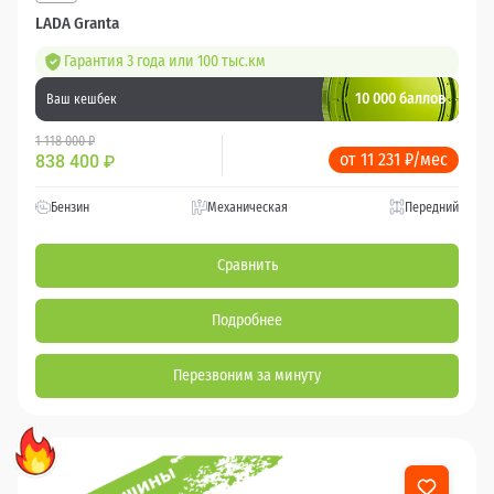
LADA Granta
Гарантия 3 года или 100 тыс.км
10 000 баллов
Ваш кешбек
1 118 000 ₽
от 11 231 ₽/мес
838 400
₽
Бензин
Механическая
Передний
Сравнить
Подробнее
Перезвоним за минуту