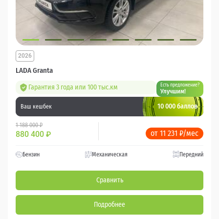
2026
LADA Granta
Есть предложение?
Гарантия 3 года или 100 тыс.км
Улучшим!
10 000 баллов
Ваш кешбек
1 188 000 ₽
от 11 231 ₽/мес
880 400
₽
Бензин
Механическая
Передний
Сравнить
Подробнее