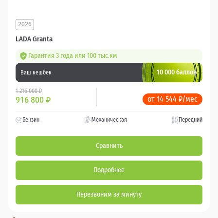
2026
LADA Granta
Гарантия 3 года или 100 тыс.км
10 000 баллов
Ваш кешбек
1 216 000 ₽
от 14 544 ₽/мес
916 800
₽
Бензин
Механическая
Передний
Сравнить
Подробнее
Перезвоним за минуту