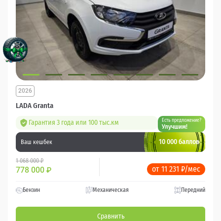
2026
LADA Granta
Есть предложение?
Гарантия 3 года или 100 тыс.км
Улучшим!
10 000 баллов
Ваш кешбек
1 068 000 ₽
от 11 231 ₽/мес
778 000
₽
Бензин
Механическая
Передний
Сравнить