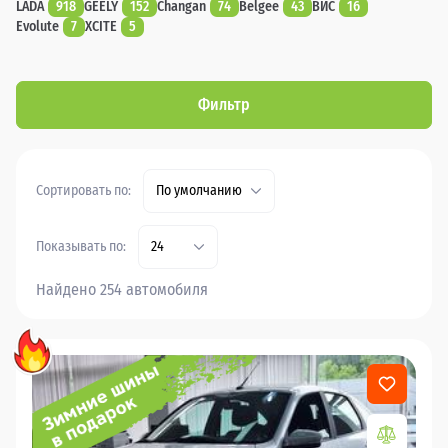
LADA
918
GEELY
152
Changan
74
Belgee
43
ВИС
16
Evolute
7
XCITE
5
Фильтр
Сортировать по:
По умолчанию
Показывать по:
24
Найдено 254 автомобиля