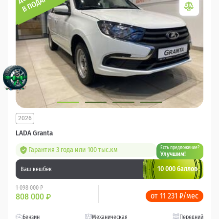
2026
LADA Granta
Есть предложение?
Гарантия 3 года или 100 тыс.км
Улучшим!
10 000 баллов
Ваш кешбек
1 098 000 ₽
от 11 231 ₽/мес
808 000
₽
Бензин
Механическая
Передний