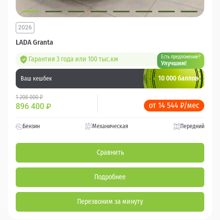
2026
LADA Granta
Есть предложение?
Гарантия 3 года или 100 тыс.км
Улучшим!
10 000 баллов
Ваш кешбек
1 208 000 ₽
от 14 544 ₽/мес
896 400
₽
Бензин
Механическая
Передний
Сравнить
Подробнее
Перезвоним за минуту