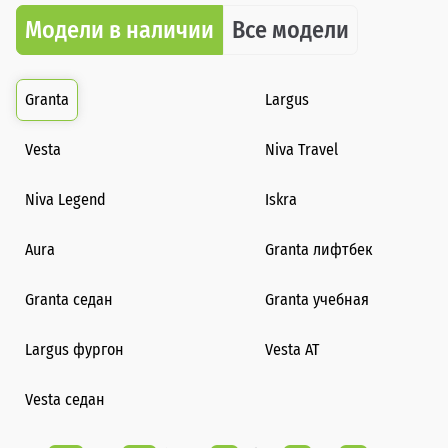
Модели в наличии
Все модели
Granta
Largus
Vesta
Niva Travel
Niva Legend
Iskra
Aura
Granta лифтбек
Granta седан
Granta учебная
Largus фургон
Vesta AT
Vesta седан