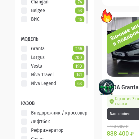
Changan
74
Belgee
53
ВИС
16
Evolute
7
XCITE
5
МОДЕЛЬ
Granta
256
Largus
200
Vesta
190
Niva Travel
141
Niva Legend
68
LADA Granta
Iskra
47
Гарантия 3 г
Aura
5
КУЗОВ
тыс.км
Внедорожник / кроссовер
Ваш кешбек
Лифтбек
1 118 000 ₽
Рефрижератор
838 400
₽
Седан