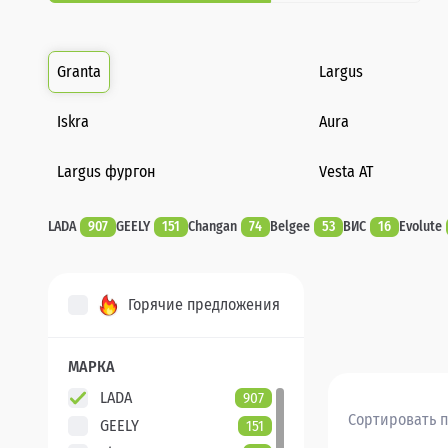
Granta
Largus
Iskra
Aura
Largus фургон
Vesta AT
LADA
907
GEELY
151
Changan
74
Belgee
53
ВИС
16
Evolute
Горячие предложения
МАРКА
LADA
907
Сортировать п
GEELY
151