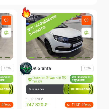
LADA Granta
2026
2026
едложение?
Гарантия 3 года или 100
Есть предложение?
им!
Улучшим!
тыс.км
 баллов
10 000 баллов
Ваш кешбек
1 057 320 ₽
747 320
4 ₽/мес
от 11 231 ₽/мес
₽