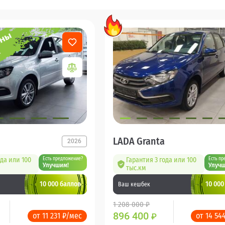
LADA Granta
2026
ода или 100
Есть предложение?
Гарантия 3 года или 100
Есть пр
Улучшим!
Улучш
тыс.км
10 000 баллов
10 000
Ваш кешбек
1 208 000 ₽
896 400
от 11 231 ₽/мес
от 14 54
₽