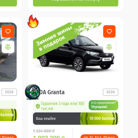
LADA Granta
2026
2026
Гарантия 3 года или 100
Есть предложение?
Улучшим!
тыс.км
 баллов
10 000 баллов
Ваш кешбек
1 324 000 ₽
1 ₽/мес
от 14 544 ₽/мес