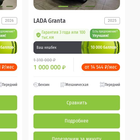
LADA Granta
2026
2025
едложение?
Гарантия 3 года или 100
Есть предложение?
им!
Улучшим!
тыс.км
 баллов
10 000 баллов
Ваш кешбек
1 310 000 ₽
1 000 000
1 ₽/мес
от 14 544 ₽/мес
₽
Передний
Бензин
Механическая
Передний
Сравнить
Подробнее
Перезвоним за минуту