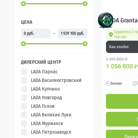
LADA Granta
ЦЕНА
Гарантия 3 г
тыс.км
Ваш кешбек
1 391 000 ₽
ДИЛЕРСКИЙ ЦЕНТР
1 056 800
₽
LADA Парнас
LADA Василеостровский
Бензин
LADA Купчино
LADA Новгород
LADA Псков
LADA Великие Луки
LADA Мурманск
LADA Петрозаводск
Перез