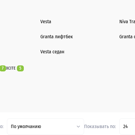
Vesta
Niva Tr
Granta лифтбек
Granta 
Vesta седан
7
XCITE
5
о:
По умолчанию
Показывать по:
24