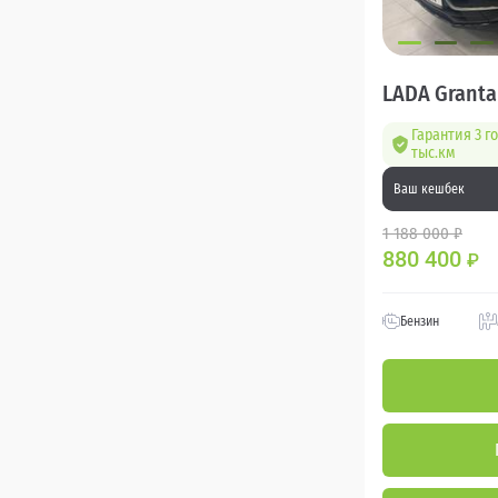
LADA Granta
Гарантия 3 г
тыс.км
Ваш кешбек
1 188 000 ₽
880 400
₽
Бензин