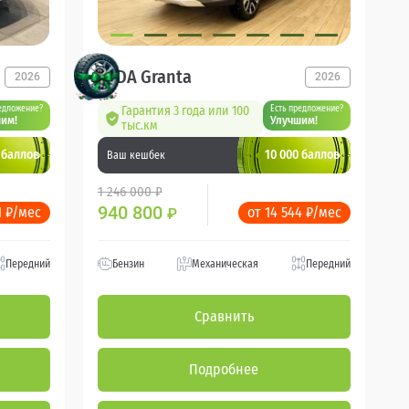
LADA Granta
2026
2026
едложение?
Гарантия 3 года или 100
Есть предложение?
им!
Улучшим!
тыс.км
 баллов
10 000 баллов
Ваш кешбек
1 246 000 ₽
940 800
1 ₽/мес
от 14 544 ₽/мес
₽
Передний
Бензин
Механическая
Передний
Сравнить
Подробнее