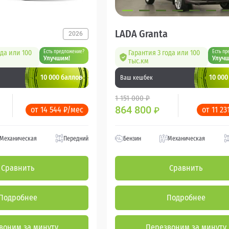
LADA Granta
2026
ода или 100
Есть предложение?
Гарантия 3 года или 100
Есть пр
Улучшим!
Улучш
тыс.км
10 000 баллов
10 000
Ваш кешбек
1 151 000 ₽
864 800
от 14 544 ₽/мес
от 11 23
₽
Механическая
Передний
Бензин
Механическая
Сравнить
Сравнить
Подробнее
Подробнее
воним за минуту
Перезвоним за минуту