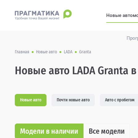
Новые автом
Прог
Главная
Новые авто
LADA
Granta
Новые авто LADA Granta в
Новые авто
Почти новые авто
Авто с пробегом
Модели в наличии
Все модели