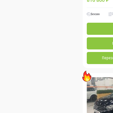
816 800
₽
Бензин
Перез