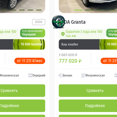
LADA Granta
2026
ода или 100
Есть предложение?
Гарантия 3 года или 100
Есть пр
Улучшим!
Улучш
тыс.км
10 000 баллов
10 000
Ваш кешбек
1 087 020 ₽
777 020
от 11 231 ₽/мес
от 11 23
₽
Механическая
Передний
Бензин
Механическая
Сравнить
Сравнить
Подробнее
Подробнее