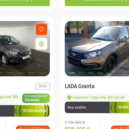
LADA Granta
2026
ода или 100
Есть предложение?
Гарантия 3 года или 100 тыс.км
Улучшим!
10 000
Ваш кешбек
10 000 баллов
1 118 000 ₽
от 11 231 ₽/мес
от 11 23