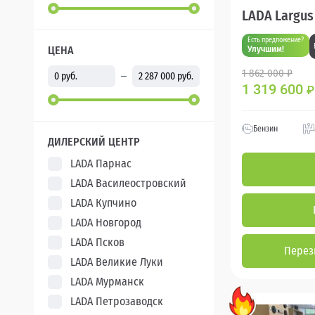
LADA Largus
Есть предложение?
ЦЕНА
Улучшим!
1 862 000 ₽
1 319 600
₽
Бензин
ДИЛЕРСКИЙ ЦЕНТР
LADA Парнас
LADA Василеостровский
LADA Купчино
LADA Новгород
LADA Псков
Перез
LADA Великие Луки
LADA Мурманск
LADA Петрозаводск