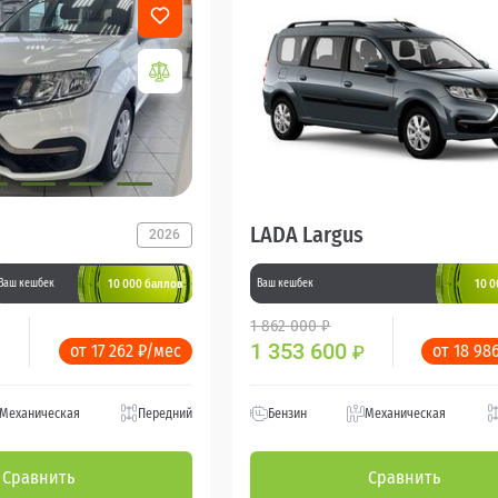
LADA Largus
2026
10 000 баллов
10 0
Ваш кешбек
Ваш кешбек
1 862 000 ₽
1 353 600
от 17 262 ₽/мес
от 18 98
₽
Механическая
Передний
Бензин
Механическая
Сравнить
Сравнить