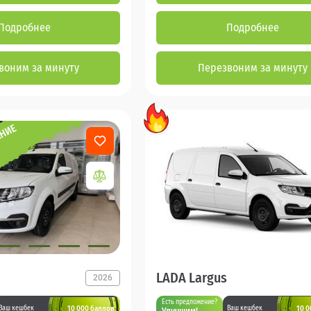
Подробнее
Подробнее
воним за минуту
Перезвоним за минуту
LADA Largus
2026
Есть предложение?
10 000 баллов
10 0
Ваш кешбек
Ваш кешбек
Улучшим!