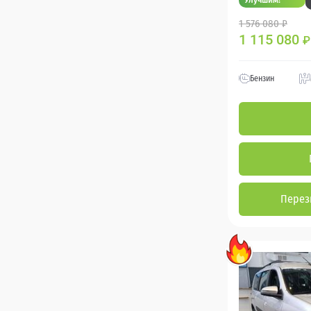
1 576 080 ₽
1 115 080
₽
Бензин
Перез