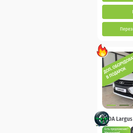
Перез
LADA Largus
Есть предложение?
Улучшим!