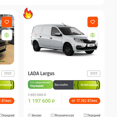
LADA Largus
2025
2025
Есть предложение?
00 баллов
10 000 баллов
Ваш кешбек
Улучшим!
1 697 000 ₽
1 197 600
2 ₽/мес
от 17 262 ₽/мес
₽
Передний
Бензин
Механическая
Передний