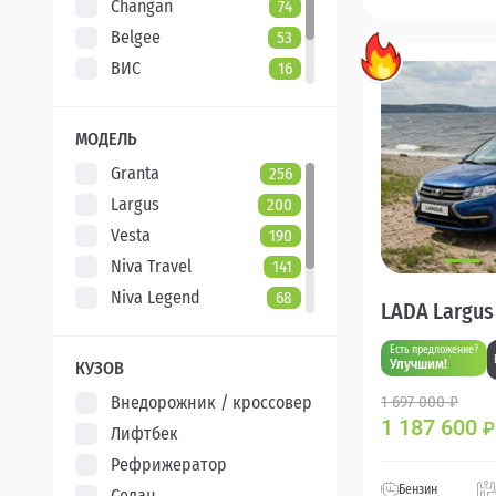
Changan
74
Belgee
53
ВИС
16
Evolute
7
XCITE
5
МОДЕЛЬ
Granta
256
Largus
200
Vesta
190
Niva Travel
141
Niva Legend
68
LADA Largus
Iskra
47
Есть предложение?
Aura
5
Улучшим!
КУЗОВ
Внедорожник / кроссовер
1 697 000 ₽
1 187 600
₽
Лифтбек
Рефрижератор
Бензин
Седан