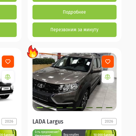
Подробнее
Перезвоним за минуту
LADA Largus
2026
2026
Есть предложение?
00 баллов
10 000 баллов
Ваш кешбек
Улучшим!