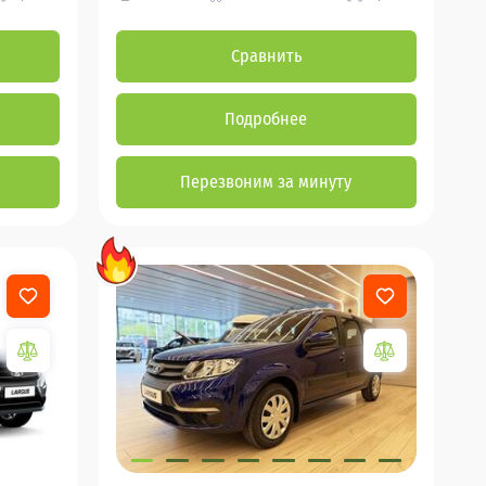
Сравнить
Подробнее
Перезвоним за минуту