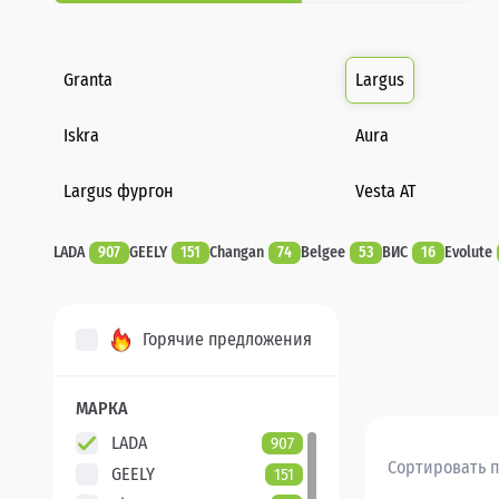
Granta
Largus
Iskra
Aura
Largus фургон
Vesta AT
LADA
907
GEELY
151
Changan
74
Belgee
53
ВИС
16
Evolute
Горячие предложения
МАРКА
LADA
907
Сортировать п
GEELY
151