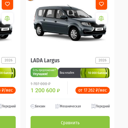
LADA Largus
2026
2026
Есть предложение?
00 баллов
10 000 баллов
Ваш кешбек
Улучшим!
1 707 000 ₽
1 200 600
6 ₽/мес
от 17 262 ₽/мес
₽
Передний
Бензин
Механическая
Передний
Сравнить