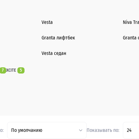
Vesta
Niva Tr
Granta лифтбек
Granta 
Vesta седан
7
XCITE
5
о:
По умолчанию
Показывать по:
24