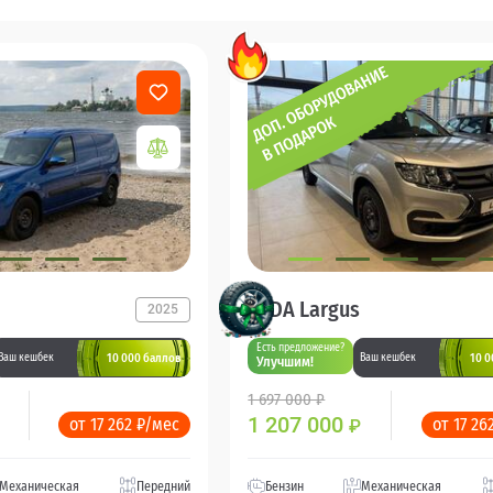
LADA Largus
2025
Есть предложение?
10 000 баллов
10 0
Ваш кешбек
Ваш кешбек
Улучшим!
1 697 000 ₽
1 207 000
от 17 262 ₽/мес
от 17 26
₽
Механическая
Передний
Бензин
Механическая