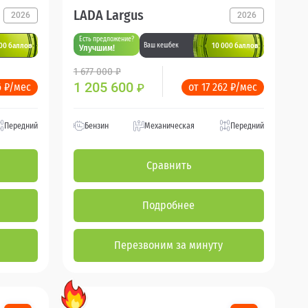
LADA Largus
2026
2026
Есть предложение?
00 баллов
10 000 баллов
Ваш кешбек
Улучшим!
1 677 000 ₽
1 205 600
6 ₽/мес
от 17 262 ₽/мес
₽
Передний
Бензин
Механическая
Передний
Сравнить
Подробнее
Перезвоним за минуту