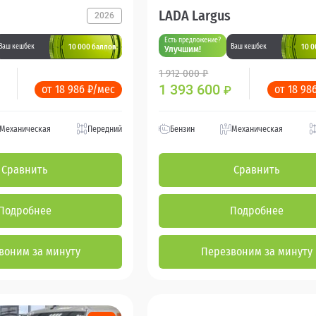
LADA Largus
2026
Есть предложение?
10 000 баллов
10 0
Ваш кешбек
Ваш кешбек
Улучшим!
1 912 000 ₽
1 393 600
от 18 986 ₽/мес
от 18 98
₽
Механическая
Передний
Бензин
Механическая
Сравнить
Сравнить
Подробнее
Подробнее
воним за минуту
Перезвоним за минуту