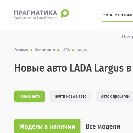
Новые автом
Прог
Главная
Новые авто
LADA
Largus
Новые авто LADA Largus в
Новые авто
Почти новые авто
Авто с пробегом
Модели в наличии
Все модели